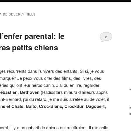
A DE BEVERLY HILLS
’enfer parental: le
2
es petits chiens
s récurrents dans l’univers des enfants. Si si, je vous
arqué? Je peux vous citer des films, des livres, des
s qui ont leur héros canin. J’ai du en lire, regarder
 Sébastien, Bethoven (
Radiostars m’aura d’ailleurs appris
-Bernard, j’ai du retard, je me suis arrêtée au 3e volet, il
ens et Chats, Balto, Croc-Blanc, Crockdur, Dagobert,
et, il y a un gabarit de chiens qui m’effraient. Il me colle