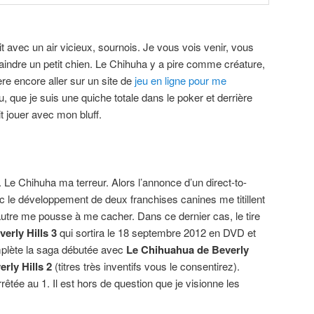
etit avec un air vicieux, sournois. Je vous vois venir, vous
raindre un petit chien. Le Chihuha y a pire comme créature,
ère encore aller sur un site de
jeu en ligne pour me
, que je suis une quiche totale dans le poker et derrière
 jouer avec mon bluff.
Le Chihuha ma terreur. Alors l’annonce d’un direct-to-
 le développement de deux franchises canines me titillent
l’autre me pousse à me cacher. Dans ce dernier cas, le tire
erly Hills 3
qui sortira le 18 septembre 2012 en DVD et
mplète la saga débutée avec
Le Chihuahua de Beverly
rly Hills 2
(titres très inventifs vous le consentirez).
êtée au 1. Il est hors de question que je visionne les