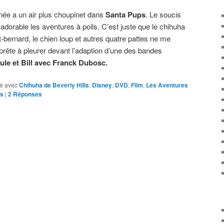
nnée a un air plus choupinet dans
Santa Pups
. Le soucis
 adorable les aventures à poils. C’est juste que le chihuha
aint-bernard, le chien loup et autres quatre pattes ne me
rête à pleurer devant l’adaption d’une des bandes
ule et Bill avec Franck Dubosc.
é avec
Chihuha de Beverly Hills
,
Disney
,
DVD
,
Film
,
Les Aventures
ps
|
2
Réponses