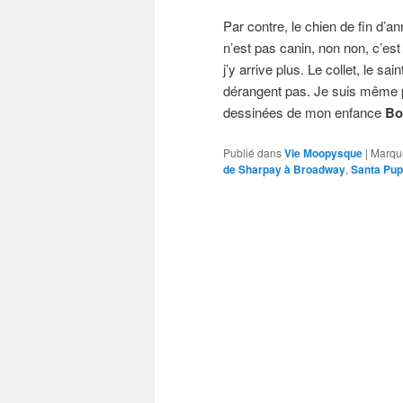
Par contre, le chien de fin d’a
n’est pas canin, non non, c’est
j’y arrive plus. Le collet, le s
dérangent pas. Je suis même p
dessinées de mon enfance
Bo
Publié dans
Vie Moopysque
|
Marqu
de Sharpay à Broadway
,
Santa Pu