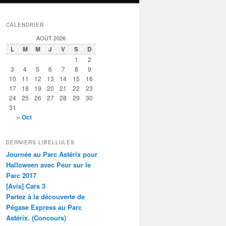
CALENDRIER
AOÛT 2026
L
M
M
J
V
S
D
1
2
3
4
5
6
7
8
9
10
11
12
13
14
15
16
17
18
19
20
21
22
23
24
25
26
27
28
29
30
31
« Oct
DERNIERS LIBELLULES
Journée au Parc Astérix pour
Halloween avec Peur sur le
Parc 2017
[Avis] Cars 3
Partez à la découverte de
Pégase Express au Parc
Astérix. (Concours)