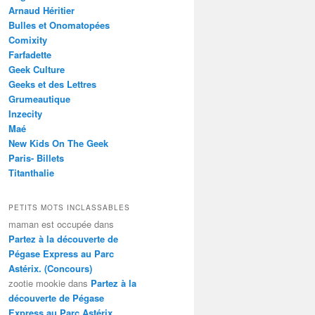
Arnaud Héritier
Bulles et Onomatopées
Comixity
Farfadette
Geek Culture
Geeks et des Lettres
Grumeautique
Inzecity
Maé
New Kids On The Geek
Paris- Billets
Titanthalie
PETITS MOTS INCLASSABLES
maman est occupée
dans
Partez à la découverte de
Pégase Express au Parc
Astérix. (Concours)
zootie mookie
dans
Partez à la
découverte de Pégase
Express au Parc Astérix.