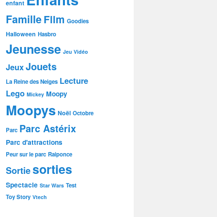
enfant
Famille
Film
Goodies
Halloween
Hasbro
Jeunesse
Jeu Vidéo
Jouets
Jeux
Lecture
La Reine des Neiges
Lego
Moopy
Mickey
Moopys
Noël
Octobre
Parc Astérix
Parc
Parc d'attractions
Peur sur le parc
Raiponce
sorties
Sortie
Spectacle
Test
Star Wars
Toy Story
Vtech