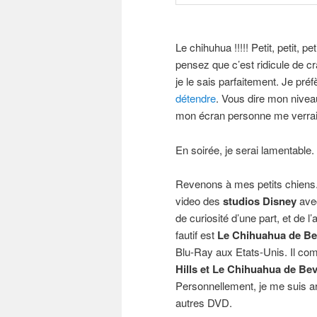
Le chihuhua !!!!! Petit, petit, p
pensez que c’est ridicule de c
je le sais parfaitement. Je préf
détendre
. Vous dire mon niveau
mon écran personne me verrait
En soirée, je serai lamentable.
Revenons à mes petits chiens. 
video des
studios Disney
avec
de curiosité d’une part, et de 
fautif est
Le Chihuahua de Bev
Blu-Ray aux Etats-Unis. Il co
Hills et Le Chihuahua de Beve
Personnellement, je me suis arr
autres DVD.