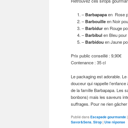
Retrouvez ces sirops gourman
–
Barbapapa
en Rose p
–
Barbouille
en Noir pou
–
Barbidur
en Rouge pou
–
Barbibul
en Bleu pour 
–
Barbidou
en Jaune pou
Prix public conseillé : 9,90€
Contenance : 35 cl
Le packaging est adorable. Le g
douceur qui rappelle l’enfance 
de la famille Barbapapa. Les sa
bonbons) mais les saveurs int
suffrages. Pour ne rien gâcher 
Publié dans
Escapade gourmande
Savor&Sens
,
Sirop
|
Une
réponse