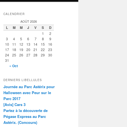
CALENDRIER
AOÛT 2026
L
M
M
J
V
S
D
1
2
3
4
5
6
7
8
9
10
11
12
13
14
15
16
17
18
19
20
21
22
23
24
25
26
27
28
29
30
31
« Oct
DERNIERS LIBELLULES
Journée au Parc Astérix pour
Halloween avec Peur sur le
Parc 2017
[Avis] Cars 3
Partez à la découverte de
Pégase Express au Parc
Astérix. (Concours)