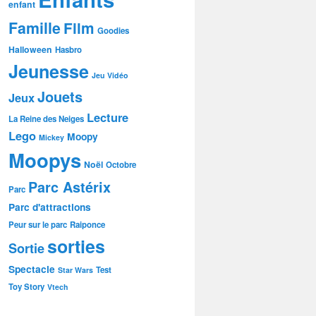
enfant
Famille
Film
Goodies
Halloween
Hasbro
Jeunesse
Jeu Vidéo
Jouets
Jeux
Lecture
La Reine des Neiges
Lego
Moopy
Mickey
Moopys
Noël
Octobre
Parc Astérix
Parc
Parc d'attractions
Peur sur le parc
Raiponce
sorties
Sortie
Spectacle
Test
Star Wars
Toy Story
Vtech