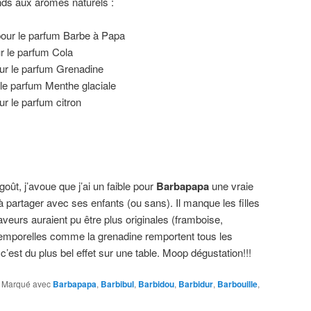
ds aux arômes naturels :
our le parfum Barbe à Papa
r le parfum Cola
r le parfum Grenadine
le parfum Menthe glaciale
r le parfum citron
oût, j’avoue que j’ai un faible pour
Barbapapa
une vraie
à partager avec ses enfants (ou sans). Il manque les filles
veurs auraient pu être plus originales (framboise,
emporelles comme la grenadine remportent tous les
c’est du plus bel effet sur une table. Moop dégustation!!!
|
Marqué avec
Barbapapa
,
Barbibul
,
Barbidou
,
Barbidur
,
Barbouille
,