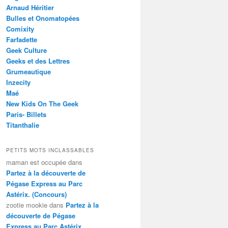
Arnaud Héritier
Bulles et Onomatopées
Comixity
Farfadette
Geek Culture
Geeks et des Lettres
Grumeautique
Inzecity
Maé
New Kids On The Geek
Paris- Billets
Titanthalie
PETITS MOTS INCLASSABLES
maman est occupée
dans
Partez à la découverte de
Pégase Express au Parc
Astérix. (Concours)
zootie mookie
dans
Partez à la
découverte de Pégase
Express au Parc Astérix.