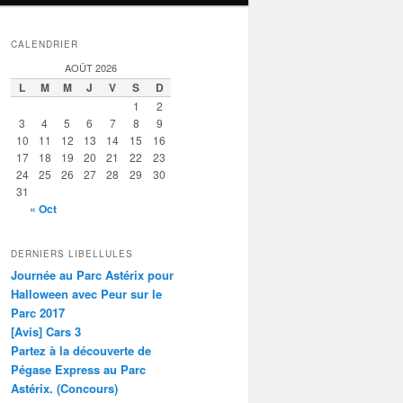
CALENDRIER
AOÛT 2026
L
M
M
J
V
S
D
1
2
3
4
5
6
7
8
9
10
11
12
13
14
15
16
17
18
19
20
21
22
23
24
25
26
27
28
29
30
31
« Oct
DERNIERS LIBELLULES
Journée au Parc Astérix pour
Halloween avec Peur sur le
Parc 2017
[Avis] Cars 3
Partez à la découverte de
Pégase Express au Parc
Astérix. (Concours)