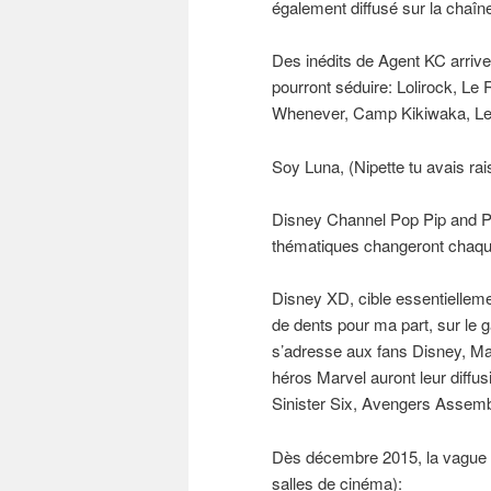
également diffusé sur la chaîn
Des inédits de Agent KC arriv
pourront séduire: Lolirock, Le
Whenever, Camp Kikiwaka, L
Soy Luna, (Nipette tu avais ra
Disney Channel Pop Pip and Pl
thématiques changeront chaq
Disney XD, cible essentielleme
de dents pour ma part, sur le
s’adresse aux fans Disney, Ma
héros Marvel auront leur diff
Sinister Six, Avengers Assemb
Dès décembre 2015, la vague S
salles de cinéma):