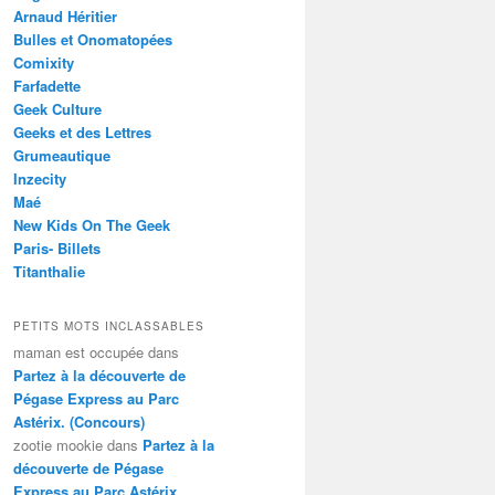
Arnaud Héritier
Bulles et Onomatopées
Comixity
Farfadette
Geek Culture
Geeks et des Lettres
Grumeautique
Inzecity
Maé
New Kids On The Geek
Paris- Billets
Titanthalie
PETITS MOTS INCLASSABLES
maman est occupée
dans
Partez à la découverte de
Pégase Express au Parc
Astérix. (Concours)
zootie mookie
dans
Partez à la
découverte de Pégase
Express au Parc Astérix.