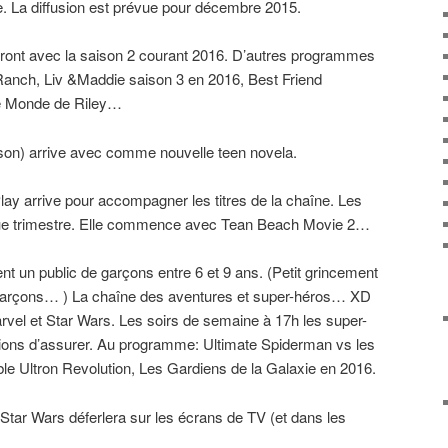
e. La diffusion est prévue pour décembre 2015.
eront avec la saison 2 courant 2016. D’autres programmes
 Ranch, Liv &Maddie saison 3 en 2016, Best Friend
e Monde de Riley…
ison) arrive avec comme nouvelle teen novela.
ay arrive pour accompagner les titres de la chaîne. Les
ue trimestre. Elle commence avec Tean Beach Movie 2…
nt un public de garçons entre 6 et 9 ans. (Petit grincement
 garçons… ) La chaîne des aventures et super-héros… XD
rvel et Star Wars. Les soirs de semaine à 17h les super-
usions d’assurer. Au programme: Ultimate Spiderman vs les
le Ultron Revolution, Les Gardiens de la Galaxie en 2016.
tar Wars déferlera sur les écrans de TV (et dans les