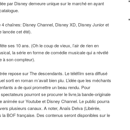
dée par Disney demeure unique sur le marché en ayant
catalogue.
 4 chaînes: Disney Channel, Disney XD, Disney Junior et
 lancée cet été).
te ses 10 ans. (Oh le coup de vieux, l’air de rien en
ical, la série en forme de comédie musicale qui a révélé
e à son compteur).
trée repose sur The descendants. Le téléfilm sera diffusé
uel sorti en roman m’avait bien plu. L’idée que les méchants
enfants a de quoi promettre un beau rendu. Pour
spectateurs pourront se procurer le livre,la bande-originale
ie animée sur Youtube et Disney Channel. Le public pourra
avers plusieurs canaux. A noter, Anaïs Delva (Libérée,
ns la BOF française. Des contenus seront disponibles sur le