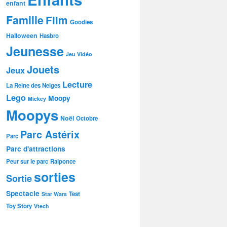
enfant
Famille
Film
Goodies
Halloween
Hasbro
Jeunesse
Jeu Vidéo
Jouets
Jeux
Lecture
La Reine des Neiges
Lego
Moopy
Mickey
Moopys
Noël
Octobre
Parc Astérix
Parc
Parc d'attractions
Peur sur le parc
Raiponce
sorties
Sortie
Spectacle
Test
Star Wars
Toy Story
Vtech