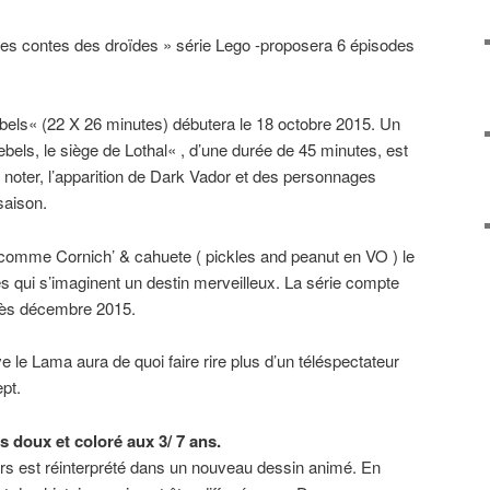
les contes des droïdes » série Lego -proposera 6 épisodes
bels« (22 X 26 minutes) débutera le 18 octobre 2015. Un
bels, le siège de Lothal« , d’une durée de 45 minutes, est
noter, l’apparition de Dark Vador et des personnages
saison.
 comme Cornich’ & cahuete ( pickles and peanut en VO ) le
s qui s’imaginent un destin merveilleux. La série compte
 dès décembre 2015.
le Lama aura de quoi faire rire plus d’un téléspectateur
pt.
s doux et coloré aux 3/ 7 ans.
ours est réinterprété dans un nouveau dessin animé. En