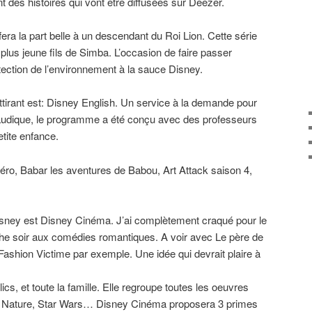
 des histoires qui vont être diffusées sur Deezer.
era la part belle à un descendant du Roi Lion. Cette série
plus jeune fils de Simba. L’occasion de faire passer
ection de l’environnement à la sauce Disney.
attirant est: Disney English. Un service à la demande pour
. Ludique, le programme a été conçu avec des professeurs
etite enfance.
éro, Babar les aventures de Babou, Art Attack saison 4,
Disney est Disney Cinéma. J’ai complètement craqué pour le
he soir aux comédies romantiques. A voir avec Le père de
ashion Victime par exemple. Une idée qui devrait plaire à
ics, et toute la famille. Elle regroupe toutes les oeuvres
y Nature, Star Wars… Disney Cinéma proposera 3 primes