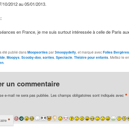
7/10/2012 au 05/01/2013.
x:
séances en France, je me suis surtout intéressée à celle de Paris aux
a été publié dans
Moopsorties
par
3moopydelfy
, et marqué avec
Folies Bergères
ide
,
Moopys
,
Scooby-doo
,
sorties
,
Spectacle
,
Théâtre pour enfants
. Mettez-le e
en
.
er un commentaire
*
se e-mail ne sera pas publiée.
Les champs obligatoires sont indiqués avec
*
aire