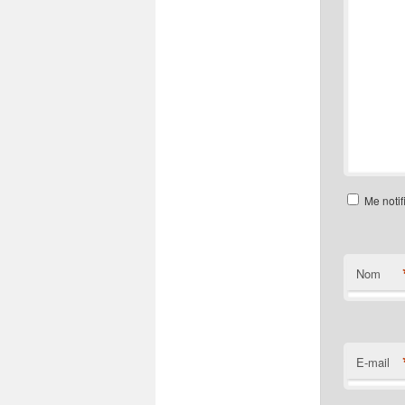
Me notif
Nom
E-mail