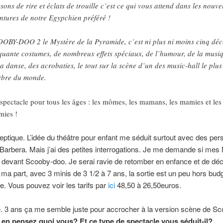
ssons de rire et éclats de trouille c’est ce qui vous attend dans les nouve
ntures de notre Egypchien préféré !
OBY-DOO 2 le Mystère de la Pyramide, c’est ni plus ni moins cinq déc
quante costumes, de nombreux effets spéciaux, de l’humour, de la musi
la danse, des acrobaties, le tout sur la scène d’un des music-hall le plus
èbre du monde.
spectacle pour tous les âges : les mômes, les mamans, les mamies et les
ies !
eptique. L’idée du théâtre pour enfant me séduit surtout avec des pe
Barbera. Mais j’ai des petites interrogations. Je me demande si me
t devant Scooby-doo. Je serai ravie de retomber en enfance et de déc
r ma part, avec 3 minis de 3 1/2 à 7 ans, la sortie est un peu hors bud
e. Vous pouvez voir les tarifs par
ici
48,50 à 26,50euros.
3 ans ça me semble juste pour accrocher à la version scène de Sc
en pensez quoi vous? Et ce type de spectacle vous séduit-il?