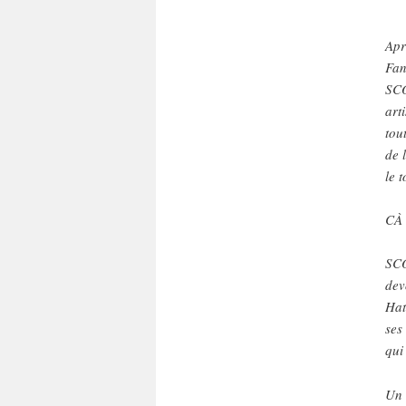
Apr
Fan
SCO
art
tou
de 
le 
CÀ
SCO
dev
Hat
ses
qui
Un 