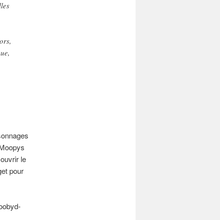
lles
ors,
que,
rsonnages
s Moopys
ouvrir le
get pour
oobyd-