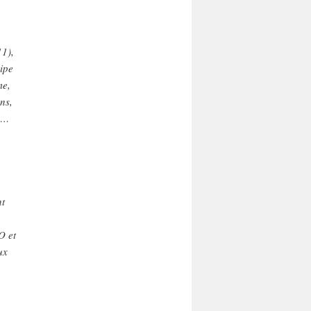
11),
ipe
me,
ns,
s…
nt
O et
ux