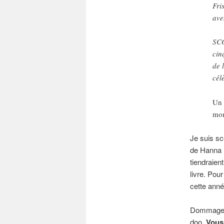
Fri
ave
SCO
cin
de 
cél
Un 
mom
Je suis sc
de Hanna 
tiendraien
livre. Pou
cette anné
Dommage. 
doo.
Vous 