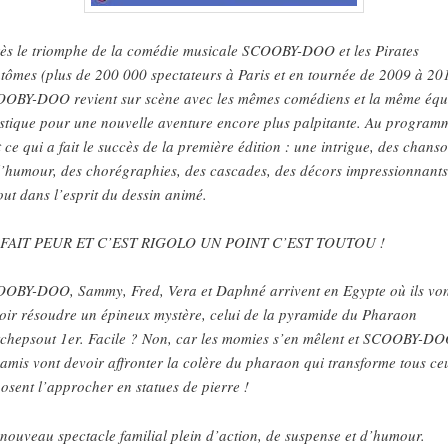
ès le triomphe de la comédie musicale SCOOBY-DOO et les Pirates
tômes (plus de 200 000 spectateurs à Paris et en tournée de 2009 à 20
OBY-DOO revient sur scène avec les mêmes comédiens et la même équ
istique pour une nouvelle aventure encore plus palpitante. Au program
t ce qui a fait le succès de la première édition : une intrigue, des chanso
l’humour, des chorégraphies, des cascades, des décors impressionnant
tout dans l’esprit du dessin animé.
 FAIT PEUR ET C’EST RIGOLO UN POINT C’EST TOUTOU !
OBY-DOO, Sammy, Fred, Vera et Daphné arrivent en Egypte où ils vo
oir résoudre un épineux mystère, celui de la pyramide du Pharaon
chepsout 1er. Facile ? Non, car les momies s’en mêlent et SCOOBY-DO
 amis vont devoir affronter la colère du pharaon qui transforme tous ce
 osent l’approcher en statues de pierre !
nouveau spectacle familial plein d’action, de suspense et d’humour.