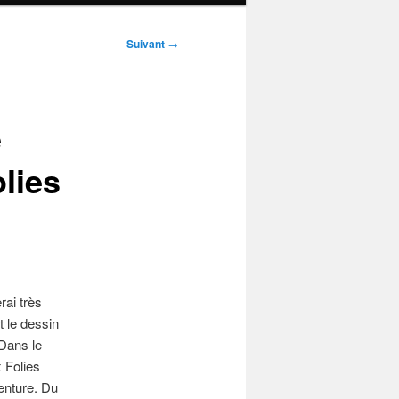
Suivant
→
e
lies
rai très
t le dessin
Dans le
 Folies
enture. Du