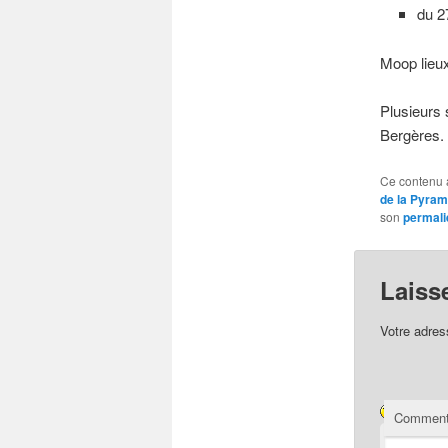
du 2
Moop lieu
Plusieurs 
Bergères.
Ce contenu 
de la Pyram
son
permali
Laiss
Votre adres
Comment