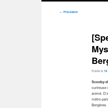
Navigation
←
Précédent
des
articles
[Sp
Mys
Ber
Publié le
18
Scooby-d
curireuse 
animé. D’a
métro pari
Bergères.