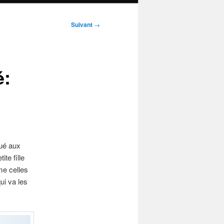
Suivant
→
é:
s
oué aux
te fille
me celles
ui va les