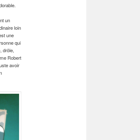
dorable.
nt un
dinaire loin
est une
rsonne qui
 drôle,
omme Robert
uste avoir
n