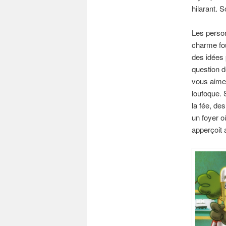
hilarant. 
Les pers
charme fo
des idées 
question d
vous aime 
loufoque. 
la fée, de
un foyer o
apperçoit 