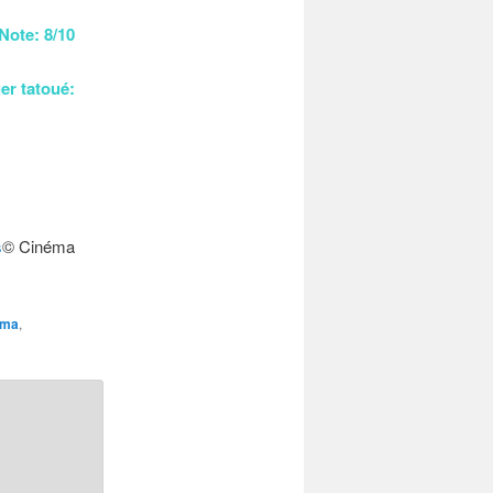
Note: 8/10
er tatoué:
s
© Cinéma
éma
,