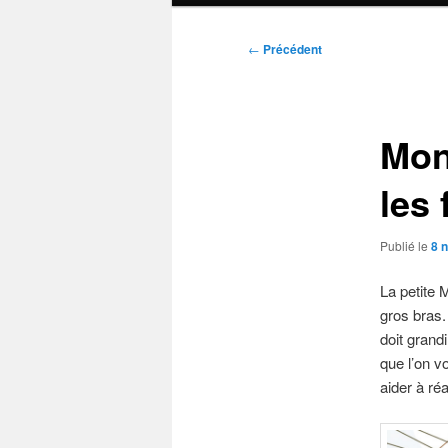
Navigation
←
Précédent
des
articles
Mon
les 
Publié le
8 
La petite 
gros bras.
doit grand
que l’on v
aider à réa