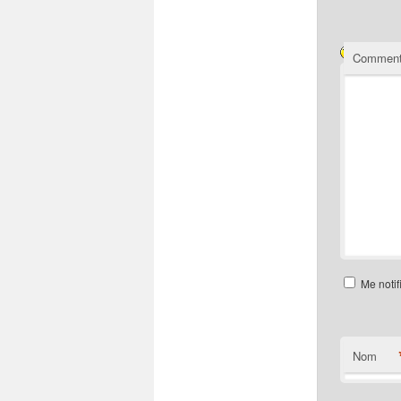
Comment
Me notif
Nom