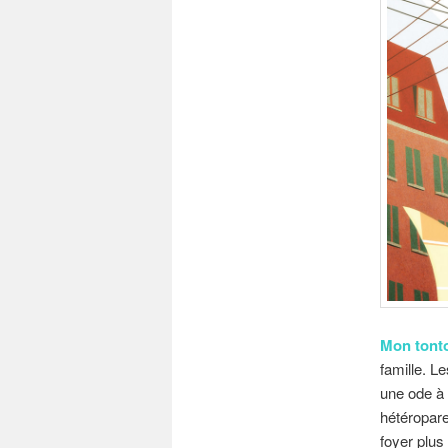
Mon tonto
famille. Le
une ode à 
hétéropare
foyer plus