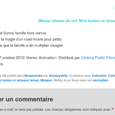
3Moop raisons de voir Mon tonton ce tatou
et Sonny famille hors norme
 la magie d’un road-movie pour petits
e que la famille a de multiples visages
17 octobre 2012/ Genre: Animation / Distribué par
Cinéma Public Film
ms
a été publié dans
Moopsorties
par
3moopydelfy
, et marqué avec
Animation
,
Cin
 tonton ce tatoueur tatoué
,
Moopys
. Mettez-le en favori avec son
permalien
.
er un commentaire
*
se e-mail ne sera pas publiée.
Les champs obligatoires sont indiqués avec