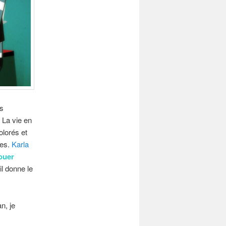
es
 La vie en
olorés et
ées.
Karla
ouer
il donne le
n, je