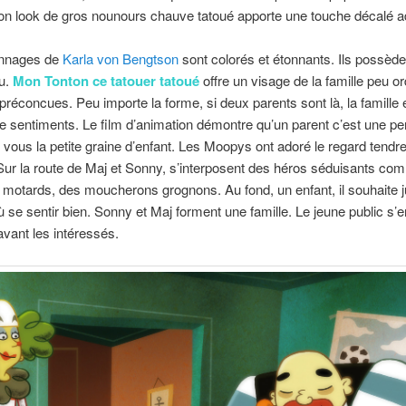
Son look de gros nounours chauve tatoué apporte une touche décalé a
onnages de
Karla von Bengtson
sont colorés et étonnants. Ils possède
u.
Mon Tonton ce tatouer tatoué
offre un visage de la famille peu or
préconcues. Peu importe la forme, si deux parents sont là, la famille 
e sentiments. Le film d’animation démontre qu’un parent c’est une pe
vous la petite graine d’enfant. Les Moopys ont adoré le regard tendre,
Sur la route de Maj et Sonny, s’interposent des héros séduisants c
s motards, des moucherons grognons. Au fond, un enfant, il souhaite j
ù se sentir bien. Sonny et Maj forment une famille. Le jeune public s’e
avant les intéressés.