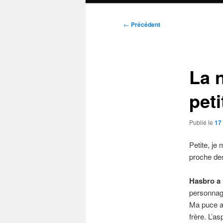
Navigation
←
Précédent
des
articles
La 
pet
Publié le
17
Petite, je
proche des
Hasbro a 
personnage
Ma puce a 
frère. L’a