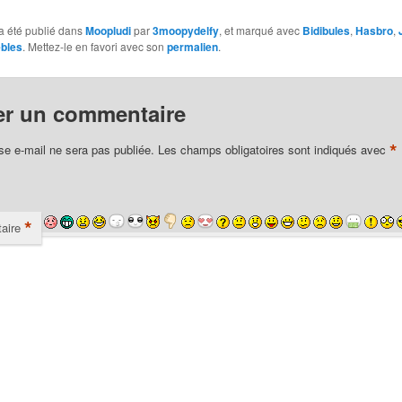
a été publié dans
Moopludi
par
3moopydelfy
, et marqué avec
Bidibules
,
Hasbro
,
bles
. Mettez-le en favori avec son
permalien
.
er un commentaire
*
se e-mail ne sera pas publiée.
Les champs obligatoires sont indiqués avec
*
aire