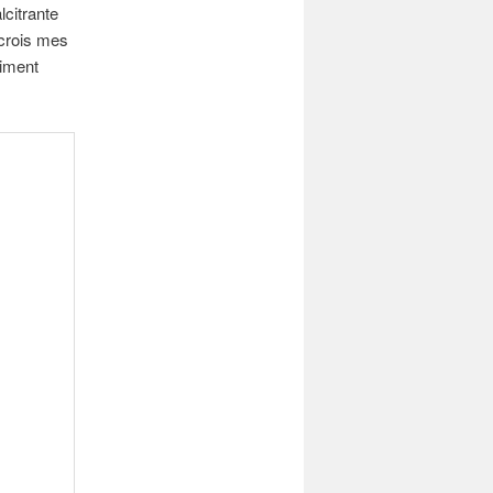
lcitrante
 crois mes
aiment