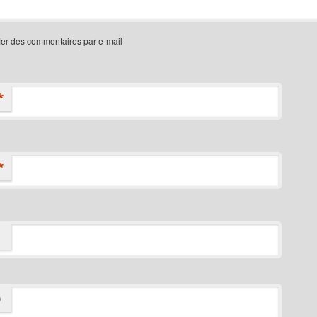
ier des commentaires par e-mail
*
*
D