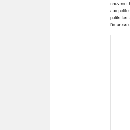
nouveau. P
aux petite
petits tes
l’impressi