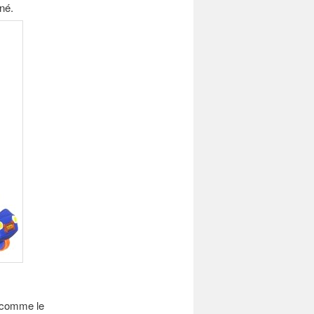
né.
e comme le