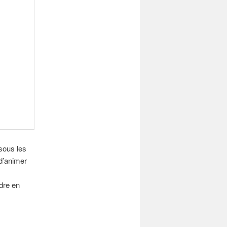
 sous les
 d’animer
ndre en