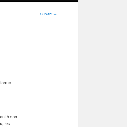
Suivant
→
 forme
nant à son
s, les