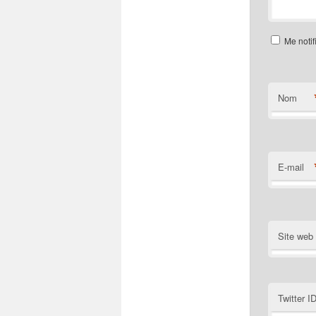
Me notif
Nom
E-mail
Site web
Twitter I