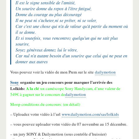
Il est le signe sensible de l'amitié,
Un sourire donne du repos à l'être fatigué,
Donne du courage au plus découragé
Il ne peut ni s'acheter,ni se prêter, ni se voler,
Car c'est une chose qui n'a de valeur qu'à partir du moment où
il se donne.
Et si toutefois, vous rencontrez quelqu'un qui ne sait plus
sourire,
Soyez généreux donnez lui le vôtre,
Car nul n'a autant besoin d'un sourire que celui qui ne peut en
donner aux autres
Vous pouvez voir la vidéo de mon Prem sur le site
dailymotion
Sony
organise un jeu concours pour marquer l'arrivée des
Lolkids:
A la clé
un caméscope Sony Handycam, d’une valeur de
549€ à gagner sur le concours de
dailymotion
Moop conditions du concours: (en détail)
– Uploadez votre vidéo à l’url
www.dailymotion.com/sas/lolkids
– vous pouvez uploader votre vidéo du 07 novembre au 15 décembre.
– un jury SONY & Dailymotion (sous contrôle d’huissier)