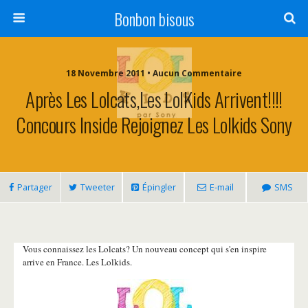
Bonbon bisous
18 Novembre 2011 • Aucun Commentaire
Après Les Lolcats,les LolKids Arrivent!!!!
Concours Inside Rejoignez Les Lolkids Sony
Partager
Tweeter
Épingler
E-mail
SMS
Vous connaissez les Lolcats? Un nouveau concept qui s'en inspire
arrive en France. Les Lolkids.