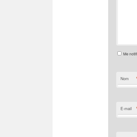
Me notif
Nom
E-mail