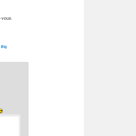
z-vous.
,
Big