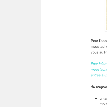
Pour l’occ
moustache
vous au Pa
Pour infor
moustache,
entrée à 3
Au progra
un s
mous