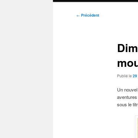
Navigation
←
Précédent
des
articles
Dim
mou
Publié le
29 
Un nouvel 
aventures 
sous le tit