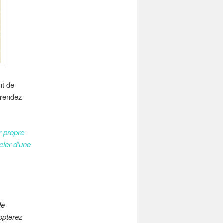
nt de
 rendez
r propre
cier d’une
le
opterez