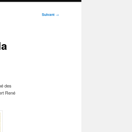
Suivant
→
la
né des
ert René