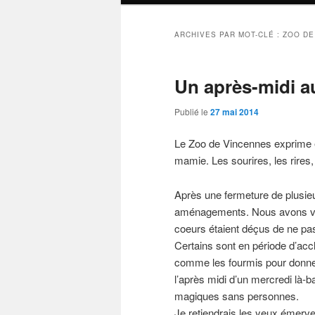
ARCHIVES PAR MOT-CLÉ :
ZOO DE
Un après-midi a
Publié le
27 mai 2014
Le Zoo de Vincennes exprime e
mamie. Les sourires, les rires
Après une fermeture de plusieu
aménagements. Nous avons vis
coeurs étaient déçus de ne pas
Certains sont en période d’acc
comme les fourmis pour donner
l’après midi d’un mercredi là-b
magiques sans personnes.
Je retiendrais les yeux émerve