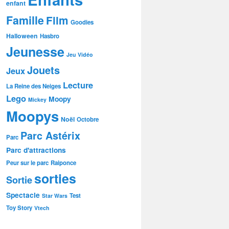
enfant
Famille
Film
Goodies
Halloween
Hasbro
Jeunesse
Jeu Vidéo
Jouets
Jeux
Lecture
La Reine des Neiges
Lego
Moopy
Mickey
Moopys
Noël
Octobre
Parc Astérix
Parc
Parc d'attractions
Peur sur le parc
Raiponce
sorties
Sortie
Spectacle
Test
Star Wars
Toy Story
Vtech