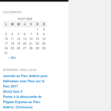
CALENDRIER
AOÛT 2026
L
M
M
J
V
S
D
1
2
3
4
5
6
7
8
9
10
11
12
13
14
15
16
17
18
19
20
21
22
23
24
25
26
27
28
29
30
31
« Oct
DERNIERS LIBELLULES
Journée au Parc Astérix pour
Halloween avec Peur sur le
Parc 2017
[Avis] Cars 3
Partez à la découverte de
Pégase Express au Parc
Astérix. (Concours)