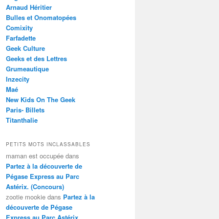
Arnaud Héritier
Bulles et Onomatopées
Comixity
Farfadette
Geek Culture
Geeks et des Lettres
Grumeautique
Inzecity
Maé
New Kids On The Geek
Paris- Billets
Titanthalie
PETITS MOTS INCLASSABLES
maman est occupée
dans
Partez à la découverte de
Pégase Express au Parc
Astérix. (Concours)
zootie mookie
dans
Partez à la
découverte de Pégase
Express au Parc Astérix.