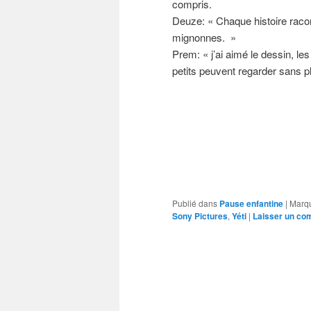
compris.
Deuze: « Chaque histoire racon
mignonnes. »
Prem: « j’ai aimé le dessin, les
petits peuvent regarder sans pl
Publié dans
Pause enfantine
|
Marq
Sony Pictures
,
Yéti
|
Laisser un co