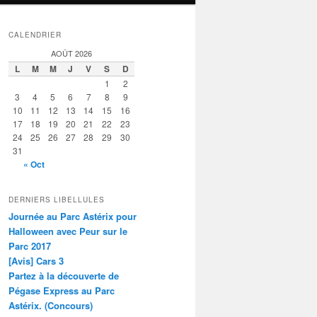
CALENDRIER
AOÛT 2026
L
M
M
J
V
S
D
1
2
3
4
5
6
7
8
9
10
11
12
13
14
15
16
17
18
19
20
21
22
23
24
25
26
27
28
29
30
31
« Oct
DERNIERS LIBELLULES
Journée au Parc Astérix pour
Halloween avec Peur sur le
Parc 2017
[Avis] Cars 3
Partez à la découverte de
Pégase Express au Parc
Astérix. (Concours)