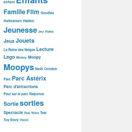
enfant
Famille
Film
Goodies
Halloween
Hasbro
Jeunesse
Jeu Vidéo
Jouets
Jeux
Lecture
La Reine des Neiges
Lego
Moopy
Mickey
Moopys
Noël
Octobre
Parc Astérix
Parc
Parc d'attractions
Peur sur le parc
Raiponce
sorties
Sortie
Spectacle
Test
Star Wars
Toy Story
Vtech