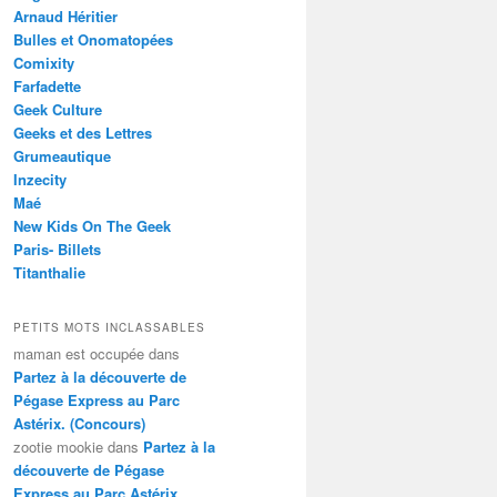
Arnaud Héritier
Bulles et Onomatopées
Comixity
Farfadette
Geek Culture
Geeks et des Lettres
Grumeautique
Inzecity
Maé
New Kids On The Geek
Paris- Billets
Titanthalie
PETITS MOTS INCLASSABLES
maman est occupée
dans
Partez à la découverte de
Pégase Express au Parc
Astérix. (Concours)
zootie mookie
dans
Partez à la
découverte de Pégase
Express au Parc Astérix.