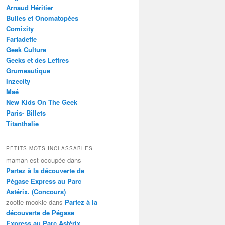
Arnaud Héritier
Bulles et Onomatopées
Comixity
Farfadette
Geek Culture
Geeks et des Lettres
Grumeautique
Inzecity
Maé
New Kids On The Geek
Paris- Billets
Titanthalie
PETITS MOTS INCLASSABLES
maman est occupée
dans
Partez à la découverte de
Pégase Express au Parc
Astérix. (Concours)
zootie mookie
dans
Partez à la
découverte de Pégase
Express au Parc Astérix.