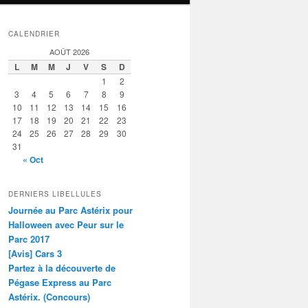
CALENDRIER
AOÛT 2026
L
M
M
J
V
S
D
1
2
3
4
5
6
7
8
9
10
11
12
13
14
15
16
17
18
19
20
21
22
23
24
25
26
27
28
29
30
31
« Oct
DERNIERS LIBELLULES
Journée au Parc Astérix pour
Halloween avec Peur sur le
Parc 2017
[Avis] Cars 3
Partez à la découverte de
Pégase Express au Parc
Astérix. (Concours)