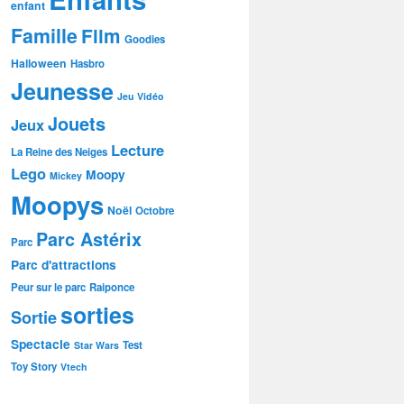
enfant
Famille
Film
Goodies
Halloween
Hasbro
Jeunesse
Jeu Vidéo
Jouets
Jeux
Lecture
La Reine des Neiges
Lego
Moopy
Mickey
Moopys
Noël
Octobre
Parc Astérix
Parc
Parc d'attractions
Peur sur le parc
Raiponce
sorties
Sortie
Spectacle
Test
Star Wars
Toy Story
Vtech