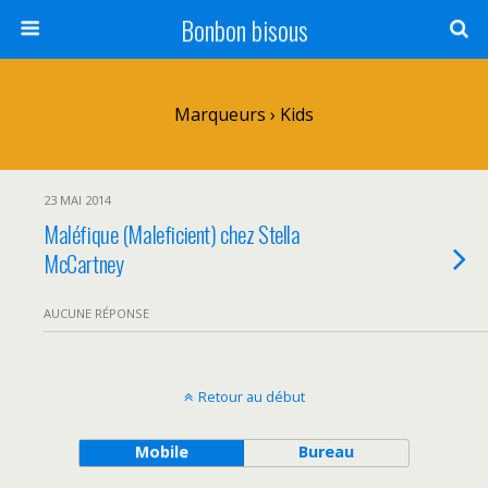
Bonbon bisous
Marqueurs › Kids
23 MAI 2014
Maléfique (Maleficient) chez Stella
McCartney
AUCUNE RÉPONSE
Retour au début
Mobile
Bureau