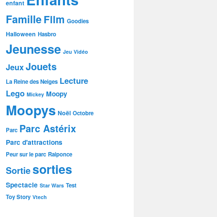
enfant
Famille
Film
Goodies
Halloween
Hasbro
Jeunesse
Jeu Vidéo
Jouets
Jeux
Lecture
La Reine des Neiges
Lego
Moopy
Mickey
Moopys
Noël
Octobre
Parc Astérix
Parc
Parc d'attractions
Peur sur le parc
Raiponce
sorties
Sortie
Spectacle
Test
Star Wars
Toy Story
Vtech