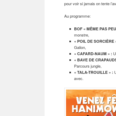
pour voir si jamais on tente l’a
Au programme:
BOF « MÊME PAS PEU
monstre,
« POIL DE SORCIÈRE 
Galion,
« CAFARD-NAUM » :
U
« BAVE DE CRAPAUDS
Parcours jungle,
« TALA-TROUILLE » :
U
avec.