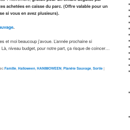
tes achetées en caisse du parc. (Offre valable pour un
ise si vous en avez plusieurs).
sauvage
.
es et moi beaucoup j’avoue. L’année prochaine si
. Là, niveau budget, pour notre part, ça risque de coincer…
ec
Famille
,
Halloween
,
HANIMOWEEN
,
Planète Sauvage
,
Sortie
|