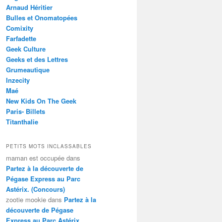
Arnaud Héritier
Bulles et Onomatopées
Comixity
Farfadette
Geek Culture
Geeks et des Lettres
Grumeautique
Inzecity
Maé
New Kids On The Geek
Paris- Billets
Titanthalie
PETITS MOTS INCLASSABLES
maman est occupée
dans
Partez à la découverte de
Pégase Express au Parc
Astérix. (Concours)
zootie mookie
dans
Partez à la
découverte de Pégase
Express au Parc Astérix.