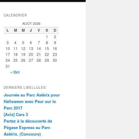
CALENDRIER
AOÛT 2026
L
M
M
J
V
S
D
1
2
3
4
5
6
7
8
9
10
11
12
13
14
15
16
17
18
19
20
21
22
23
24
25
26
27
28
29
30
31
« Oct
DERNIERS LIBELLULES
Journée au Parc Astérix pour
Halloween avec Peur sur le
Parc 2017
[Avis] Cars 3
Partez à la découverte de
Pégase Express au Parc
Astérix. (Concours)