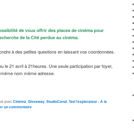
 possibilité de vous offrir des places de cinéma pour
 recherche de la Cité perdue au cinéma.
épondre à des petites questions en laissant vos coordonnées.
u le 21 avril à 21heures. Une seule participation par foyer,
même nom même adresse.
ué avec
Cinéma
,
Giveaway
,
StudioCanal
,
Tad l'explorateur : A la
er un commentaire