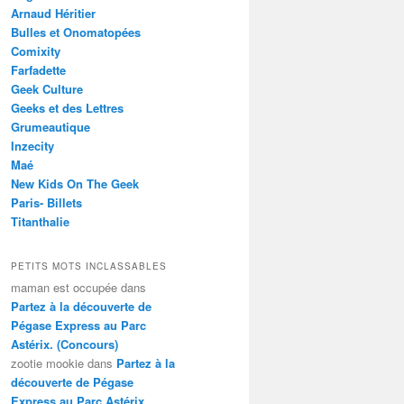
Arnaud Héritier
Bulles et Onomatopées
Comixity
Farfadette
Geek Culture
Geeks et des Lettres
Grumeautique
Inzecity
Maé
New Kids On The Geek
Paris- Billets
Titanthalie
PETITS MOTS INCLASSABLES
maman est occupée
dans
Partez à la découverte de
Pégase Express au Parc
Astérix. (Concours)
zootie mookie
dans
Partez à la
découverte de Pégase
Express au Parc Astérix.