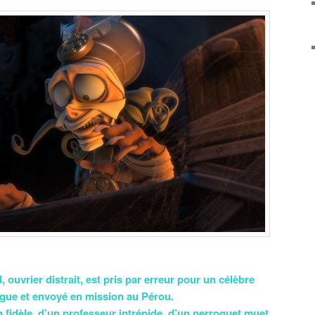
 ouvrier distrait, est pris par erreur pour un célèbre
gue et envoyé en mission au Pérou.
n fidèle, d’un professeur intrépide, d’un perroquet muet