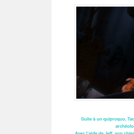
Suite à un quiproquo, Tad,
archéolo
Avec l’aide de Jeff, son chie