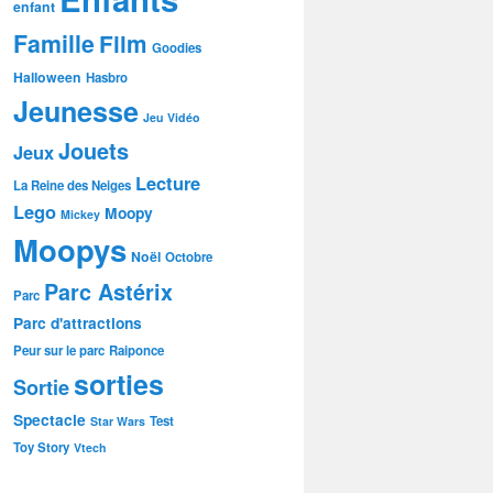
enfant
Famille
Film
Goodies
Halloween
Hasbro
Jeunesse
Jeu Vidéo
Jouets
Jeux
Lecture
La Reine des Neiges
Lego
Moopy
Mickey
Moopys
Noël
Octobre
Parc Astérix
Parc
Parc d'attractions
Peur sur le parc
Raiponce
sorties
Sortie
Spectacle
Test
Star Wars
Toy Story
Vtech