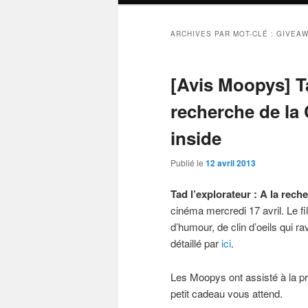
ARCHIVES PAR MOT-CLÉ :
GIVEA
[Avis Moopys] Ta
recherche de la
inside
Publié le
12 avril 2013
Tad l’explorateur : A la rech
cinéma mercredi 17 avril. Le fi
d’humour, de clin d’oeils qui r
détaillé par
ici
.
Les Moopys ont assisté à la pro
petit cadeau vous attend.