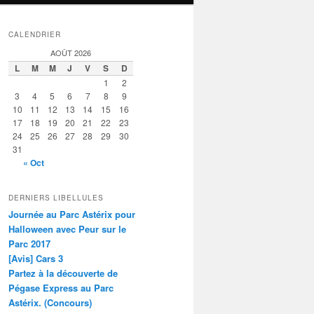
CALENDRIER
AOÛT 2026
L
M
M
J
V
S
D
1
2
3
4
5
6
7
8
9
10
11
12
13
14
15
16
17
18
19
20
21
22
23
24
25
26
27
28
29
30
31
« Oct
DERNIERS LIBELLULES
Journée au Parc Astérix pour
Halloween avec Peur sur le
Parc 2017
[Avis] Cars 3
Partez à la découverte de
Pégase Express au Parc
Astérix. (Concours)