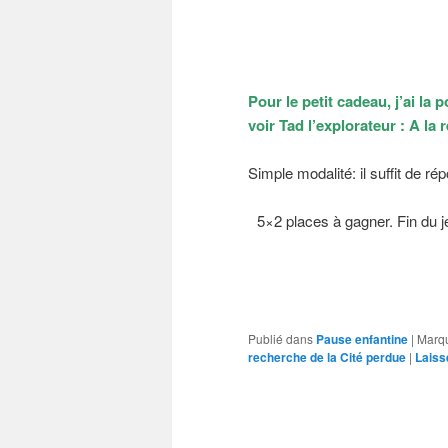
Pour le petit cadeau, j’ai la
voir Tad l’explorateur : A la
Simple modalité: il suffit de r
5×2 places à gagner. Fin du je
Publié dans
Pause enfantine
|
Marq
recherche de la Cité perdue
|
Laiss