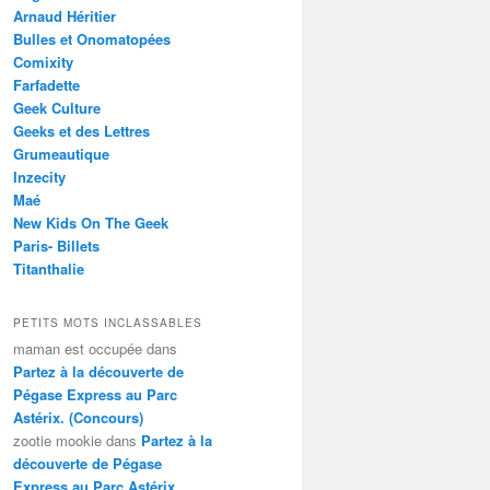
Arnaud Héritier
Bulles et Onomatopées
Comixity
Farfadette
Geek Culture
Geeks et des Lettres
Grumeautique
Inzecity
Maé
New Kids On The Geek
Paris- Billets
Titanthalie
PETITS MOTS INCLASSABLES
maman est occupée
dans
Partez à la découverte de
Pégase Express au Parc
Astérix. (Concours)
zootie mookie
dans
Partez à la
découverte de Pégase
Express au Parc Astérix.