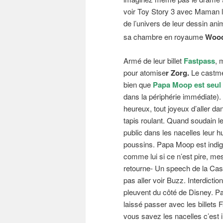
voir Toy Story 3 avec Maman le
de l’univers de leur dessin ani
sa chambre en royaume
Woody
Armé de leur billet
Fastpass
, 
pour atomise
r Zorg.
Le castmem
bien que
Papa Moop est seul
dans la périphérie immédiate)
heureux, tout joyeux d’aller d
tapis roulant. Quand soudain 
public dans les nacelles leur
poussins. Papa Moop est indigné
comme lui si ce n’est pire, me
retourne- Un speech de la Ca
pas aller voir Buzz. Interdict
pleuvent du côté de Disney. Pa
laissé passer avec les billets 
vous savez les nacelles c’est i