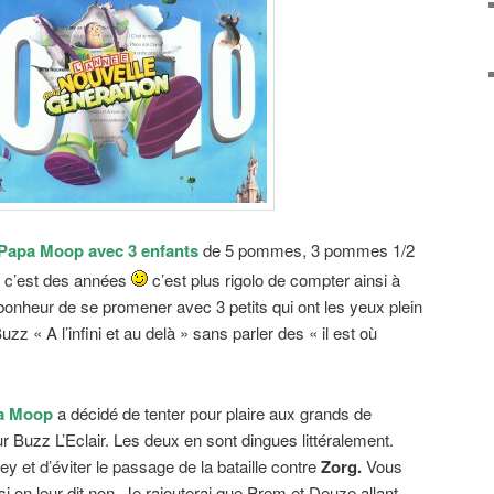
Papa Moop avec 3 enfants
de 5 pommes, 3 pommes 1/2
 c’est des années
c’est plus rigolo de compter ainsi à
onheur de se promener avec 3 petits qui ont les yeux plein
uzz « A l’infini et au delà » sans parler des « il est où
a Moop
a décidé de tenter pour plaire aux grands de
r Buzz L’Eclair. Les deux en sont dingues littéralement.
ey et d’éviter le passage de la bataille contre
Zorg.
Vous
on leur dit non. Je rajouterai que Prem et Deuze allant