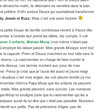
 dimanche matin, ils désiraient se remettre dans le bain
mé préféré. Enfin surtout Deuze qui souhaiterait transformer
, Jessie et Buzz.
Mais c’est une autre histoire.
ma petite troupe de famille nombreuse revient à l’heure dite
ber à l’entrée leur prend les billets, les compte. Il voit
 avec 3 enfants, Maman Moop
(moi même n’étant pas
. L’employé les laisse passer. Mes grands Moopys sont tout
ans la capsule. Prem et Deuze marchent en tout hâte vers le
le drame. La castmember en charge de faire monter le
 hurle dessus. Les larmes montent aux yeux de mes
 -Perso je crois que je l’aurai été aussi et j’aurai réagi
s doudous c’est mes anges, les voir pleurer bordel ça me
stmember informe Papa Moop que les enfants ne peuvent
ion totale. Mes grands pleurent, sans succès. Les menaces
pa Moop lui souligne juste que le castmember qui les a
Fastpass aurait du lui dire que c’était pas possible. Monsieur
nterdit aux petits. Pas de précisions d’âges, pas de