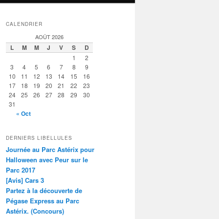
CALENDRIER
AOÛT 2026
L
M
M
J
V
S
D
1
2
3
4
5
6
7
8
9
10
11
12
13
14
15
16
17
18
19
20
21
22
23
24
25
26
27
28
29
30
31
« Oct
DERNIERS LIBELLULES
Journée au Parc Astérix pour
Halloween avec Peur sur le
Parc 2017
[Avis] Cars 3
Partez à la découverte de
Pégase Express au Parc
Astérix. (Concours)