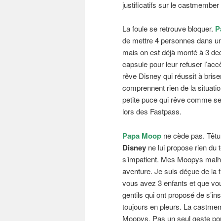
justificatifs sur le castmember 
La foule se retrouve bloquer.
P
de mettre 4 personnes dans une
mais on est déjà monté à 3 ded
capsule pour leur refuser l’acc
rêve Disney qui réussit à briser
comprennent rien de la situatio
petite puce qui rêve comme ses
lors des Fastpass.
Papa Moop
ne cède pas. Têtu 
Disney
ne lui propose rien du 
s’impatient. Mes Moopys malhe
aventure. Je suis déçue de la 
vous avez 3 enfants et que vou
gentils qui ont proposé de s’in
toujours en pleurs. La castme
Moopys. Pas un seul geste pour