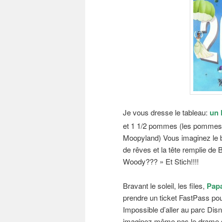
Je vous dresse le tableau:
un 
et 1 1/2 pommes (les pommes
Moopyland) Vous imaginez le b
de rêves et la tête remplie de B
Woody??? » Et Stich!!!!
Bravant le soleil, les files,
Pap
prendre un ticket FastPass pou
Impossible d’aller au parc Disn
imaginez même pas le drame si 