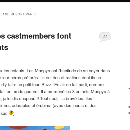
 LAND RESORT PARIS
es castmembers font
22
nts
r les enfants. Les Moopys ont l’habitude de se noyer dans
ir leur héros préférés. Ils ont des attractions dont ils ne
’y faire un petit tour. Buzz l’Eclair en fait parti, comme
it en mode guerrier. Il a emmené les 3 enfants Moopys à
 je lui dis chapeau!!! Tout seul, il a bravé les files
vir nos adorables chérubins. (avec des jouets et des
n sac
)