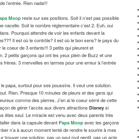
de l’entrée. Rien nada!!!
apa Moop
reste sur ses positions. Soit il n’est pas possible
 nacelle. Soit le nombre réglementaire c’est 2. Euh, oui
ans. Pourquoi attendre de voir les enfants devant la
ès??? Il est où le contrôle? il est où le bon sens? le pays du
 le coeur de 3 enfants!!! 3 petits qui pleurent et
n. 2 petits garçons qui ont les yeux plein de Buzz et une
 frères. 3 merveilles en larmes pour une erreur à l’entrée
le papa, surtout pour ses poussins. Il veut une solution.
tout. Rien. Presque 10 minutes de pleurs et des gens qui
ureux comme des pierres. J’en ai le coeur sérré de cette
façon de gérer l’accès aux divers attractions
Disney
si
s êtes seul. Le miracle est venu avec deux parents très
staller dans la capsule devant
Papa Moop
avec les garçons
mber n’a à aucun moment tenté de rendre le sourire à mes
 trouver une solution, pas un seul mot gentil, pas un acte