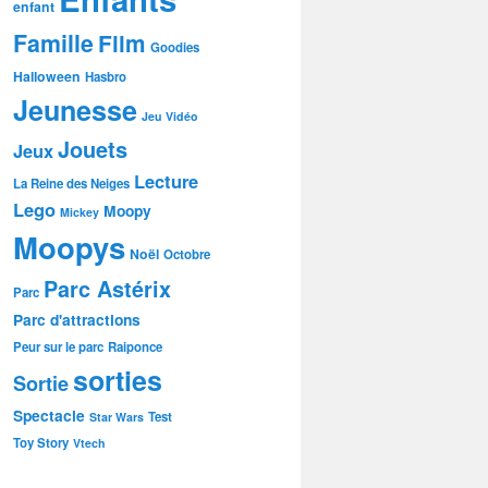
enfant
Famille
Film
Goodies
Halloween
Hasbro
Jeunesse
Jeu Vidéo
Jouets
Jeux
Lecture
La Reine des Neiges
Lego
Moopy
Mickey
Moopys
Noël
Octobre
Parc Astérix
Parc
Parc d'attractions
Peur sur le parc
Raiponce
sorties
Sortie
Spectacle
Test
Star Wars
Toy Story
Vtech