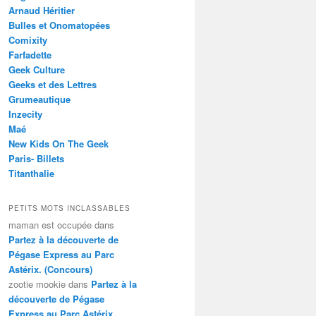
Arnaud Héritier
Bulles et Onomatopées
Comixity
Farfadette
Geek Culture
Geeks et des Lettres
Grumeautique
Inzecity
Maé
New Kids On The Geek
Paris- Billets
Titanthalie
PETITS MOTS INCLASSABLES
maman est occupée
dans
Partez à la découverte de
Pégase Express au Parc
Astérix. (Concours)
zootie mookie
dans
Partez à la
découverte de Pégase
Express au Parc Astérix.