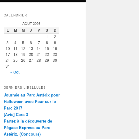
CALENDRIER
AOÛT 2026
L
M
M
J
V
S
D
1
2
3
4
5
6
7
8
9
10
11
12
13
14
15
16
17
18
19
20
21
22
23
24
25
26
27
28
29
30
31
« Oct
DERNIERS LIBELLULES
Journée au Parc Astérix pour
Halloween avec Peur sur le
Parc 2017
[Avis] Cars 3
Partez à la découverte de
Pégase Express au Parc
Astérix. (Concours)