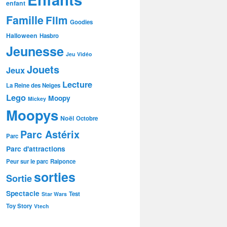
enfant
Famille
Film
Goodies
Halloween
Hasbro
Jeunesse
Jeu Vidéo
Jouets
Jeux
Lecture
La Reine des Neiges
Lego
Moopy
Mickey
Moopys
Noël
Octobre
Parc Astérix
Parc
Parc d'attractions
Peur sur le parc
Raiponce
sorties
Sortie
Spectacle
Test
Star Wars
Toy Story
Vtech