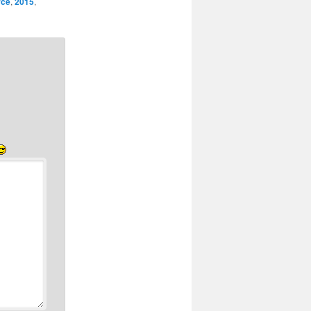
rce
,
2015
,