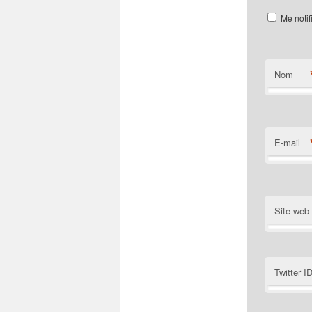
Me notif
Nom
E-mail
Site web
Twitter I