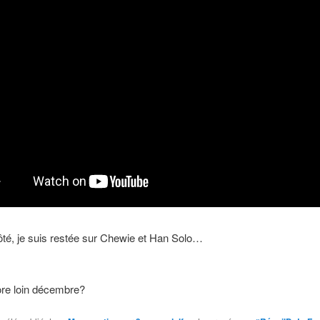
té, je suis restée sur Chewie et Han Solo…
ore loin décembre?