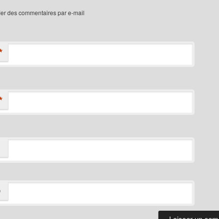
ier des commentaires par e-mail
*
*
D