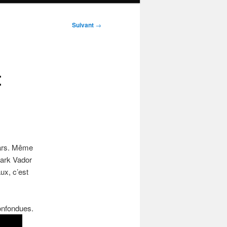
Suivant
→
t
Wars. Même
Dark Vador
ux, c’est
onfondues.