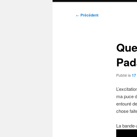
Navigation
←
Précédent
des
articles
Que 
Pad
Publié le
17 
L’excitat
ma puce de
entouré de
chose fait
La bande-a