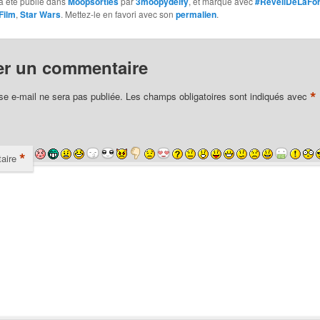
a été publié dans
Moopsorties
par
3moopydelfy
, et marqué avec
#RéveilDeLaFo
Film
,
Star Wars
. Mettez-le en favori avec son
permalien
.
er un commentaire
*
se e-mail ne sera pas publiée.
Les champs obligatoires sont indiqués avec
*
aire