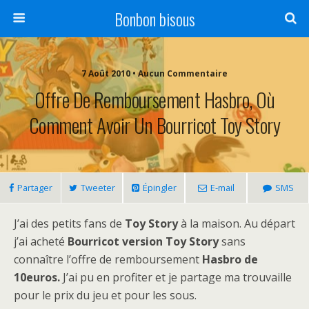
Bonbon bisous
7 Août 2010 • Aucun Commentaire
Offre De Remboursement Hasbro, Où
Comment Avoir Un Bourricot Toy Story
Partager
Tweeter
Épingler
E-mail
SMS
J’ai des petits fans de
Toy Story
à la maison. Au départ
j’ai acheté
Bourricot version Toy Story
sans
connaître l’offre de remboursement
Hasbro de
10euros.
J’ai pu en profiter et je partage ma trouvaille
pour le prix du jeu et pour les sous.