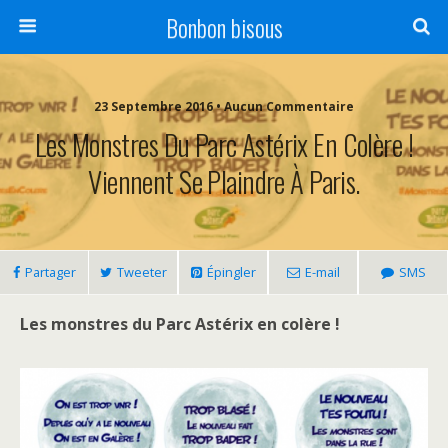
Bonbon bisous
23 Septembre 2016 • Aucun Commentaire
Les Monstres Du Parc Astérix En Colère !
Viennent Se Plaindre À Paris.
Partager
Tweeter
Épingler
E-mail
SMS
Les monstres du Parc Astérix en colère !