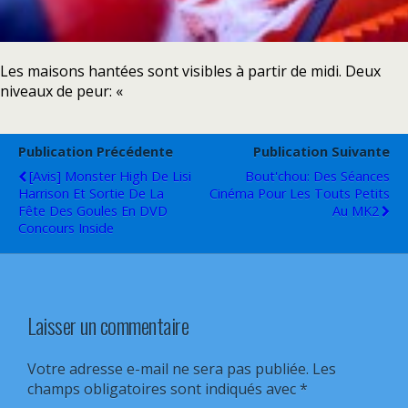
Les maisons hantées sont visibles à partir de midi. Deux
niveaux de peur: «
Publication Précédente
Publication Suivante
[Avis] Monster High De Lisi
Bout'chou: Des Séances
Harrison Et Sortie De La
Cinéma Pour Les Touts Petits
Fête Des Goules En DVD
Au MK2
Concours Inside
Laisser un commentaire
Votre adresse e-mail ne sera pas publiée.
Les
champs obligatoires sont indiqués avec
*