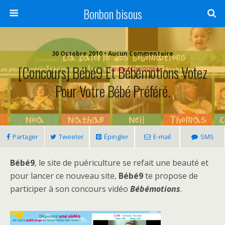
Bonbon bisous
30 Octobre 2010 • Aucun Commentaire
[Concours] Bébé9 Et Bébémotions Votez
Pour Votre Bébé Préféré.
Partager
Tweeter
Épingler
E-mail
SMS
Bébé9
, le site de puériculture se refait une beauté et
pour lancer ce nouveau site,
Bébé9
te propose de
participer à son concours vidéo
Bébémotions
.