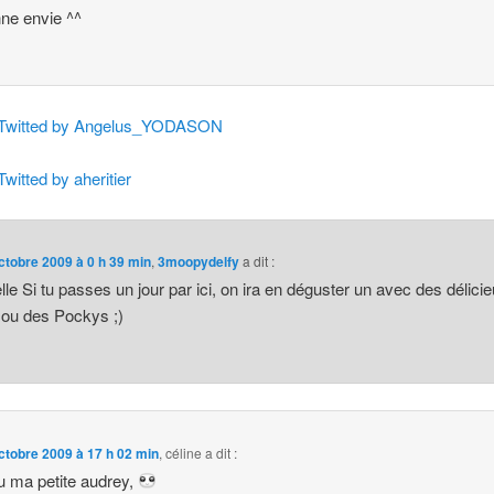
ne envie ^^
Twitted by Angelus_YODASON
Twitted by aheritier
ctobre 2009 à 0 h 39 min
,
3moopydelfy
a dit :
le Si tu passes un jour par ici, on ira en déguster un avec des délici
ou des Pockys ;)
ctobre 2009 à 17 h 02 min
,
céline
a dit :
 ma petite audrey,