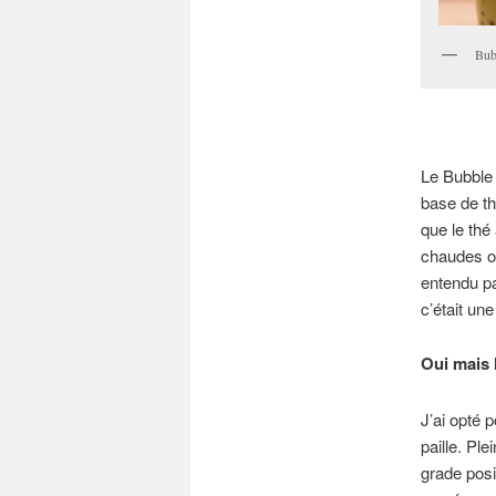
Bub
Le Bubble 
base de th
que le thé
chaudes ou
entendu p
c’était un
Oui mais 
J’ai opté 
paille. Ple
grade posi