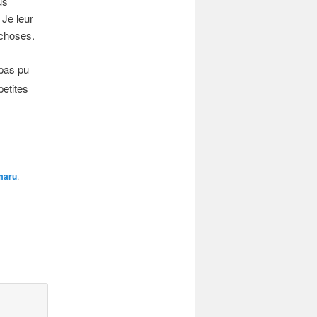
us
 Je leur
 choses.
 pas pu
petites
maru
.