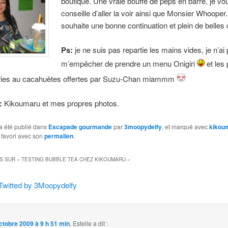
boutique. Une vraie bouffé de peps en barre, je vo
conseille d’aller la voir ainsi que Monsier Whooper.
souhaite une bonne continuation et plein de belles
Ps:
je ne suis pas repartie les mains vides, je n’ai
m’empêcher de prendre un menu Onigiri
et les 
ies au cacahuètes offertes par Suzu-Chan miammm
t:
Kikoumaru et mes propres photos.
a été publié dans
Escapade gourmande
par
3moopydelfy
, et marqué avec
kikou
 favori avec son
permalien
.
S SUR «
TESTING BUBBLE TEA CHEZ KIKOUMARU
»
Twitted by 3Moopydelfy
ctobre 2009 à 9 h 51 min
,
Estelle
a dit :