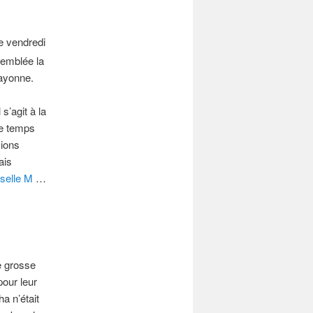
le vendredi
’emblée la
ayonne.
s’agit à la
me temps
sions
ais
selle M
…
e grosse
pour leur
a n’était