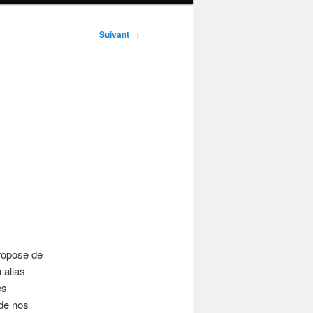
Suivant
→
propose de
 alias
es
 de nos