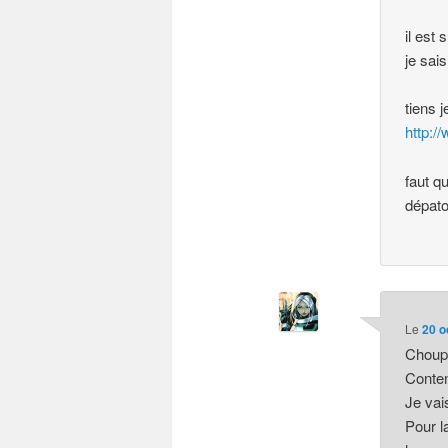
il est 
je sai
tiens 
http:/
faut q
dépato
Le
20 o
Choup
Conten
Je vai
Pour l