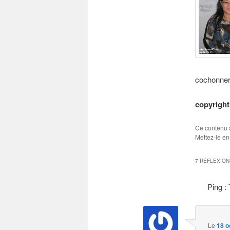
cochonner
copyrigh
Ce contenu 
Mettez-le en
7 RÉFLEXION
Ping :
Le
18 o