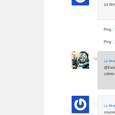
ça don
Ping :
Ping :
Le
19 o
@Estel
cakes 
Le
19 o
coucou