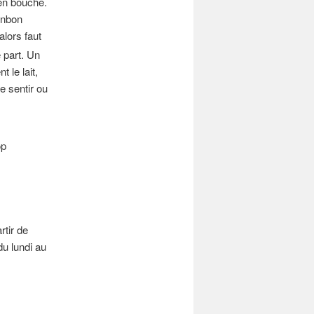
en bouche.
onbon
alors faut
 part. Un
 le lait,
le sentir ou
op
rtir de
u lundi au