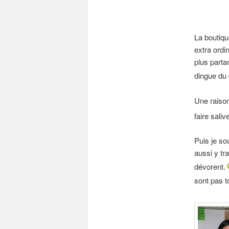
La boutiqu
extra ordi
plus parta
dingue du
Une raison
faire sali
Puis je so
aussi y tr
dévorent.
sont pas t