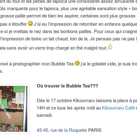
nt du tout et les perles de tapioca une consistante assez amusante 
ts marquants pour le tapioca, plus une agréable sensation style « b
grosse paille permet de bien les aspirer, certaines sont plus grosses 
 pas s’étouffer
J’ai eu l’impression de retomber en enfance quelque
si je mettais le nez dans les bonbons pailles. Pour ceux qui craignent
 l’impression de boire un lait chaud, loin de là. Je pensais pas ne pas 
cela sans avoir un verre trop chargé en thé malgré tout.
pensé à photographier mon Bubble Tea
j’ai le gobelet vide, je suis tr
e.
Où trouver le Bubble Tea???
Dès le 17 octobre Kikoumaru laissera la place à pa
14H et ce tous les après midi au
Kikoumaru Café
d
samedi.
43-45, rue de la Roquette
PARIS