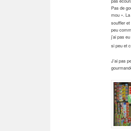
pas écoura
Pas de goû
mou ». La 
souffler et
peu comme 
j’ai pas eu
si peu et 
J’ai pas 
gourmand