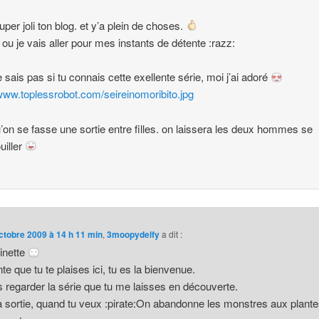
super joli ton blog. et y’a plein de choses.
s ou je vais aller pour mes instants de détente :razz:
je sais pas si tu connais cette exellente série, moi j’ai adoré
/www.toplessrobot.com/seireinomoribito.jpg
u’on se fasse une sortie entre filles. on laissera les deux hommes se
uiller
ctobre 2009 à 14 h 11 min
,
3moopydelfy
a dit :
inette
te que tu te plaises ici, tu es la bienvenue.
s regarder la série que tu me laisses en découverte.
a sortie, quand tu veux :pirate:On abandonne les monstres aux plant