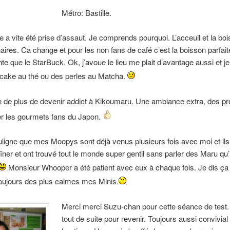
Métro: Bastille.
e a vite été prise d’assaut. Je comprends pourquoi. L’acceuil et la bo
naires. Ca change et pour les non fans de café c’est la boisson parfait
nte que le StarBuck. Ok, j’avoue le lieu me plait d’avantage aussi et je
 cake au thé ou des perles au Matcha.
 de plus de devenir addict à Kikoumaru. Une ambiance extra, des pr
ver les gourmets fans du Japon.
uligne que mes Moopys sont déjà venus plusieurs fois avec moi et ils
aîner et ont trouvé tout le monde super gentil sans parler des Maru qu’
Monsieur Whooper a été patient avec eux à chaque fois. Je dis ça 
oujours des plus calmes mes Minis.
Merci merci Suzu-chan pour cette séance de test.
tout de suite pour revenir. Toujours aussi convivial 