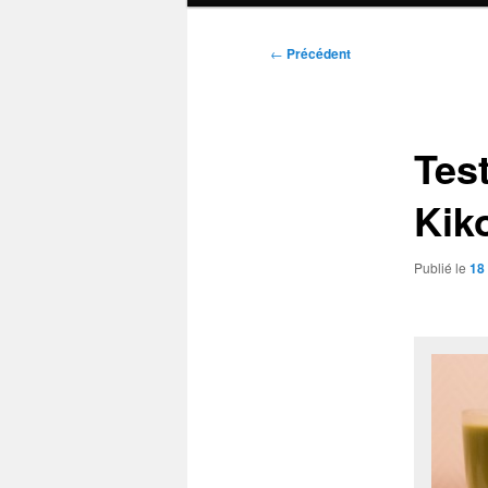
Navigation
←
Précédent
des
articles
Tes
Kik
Publié le
18