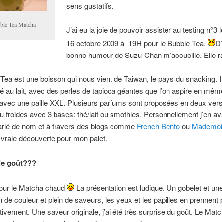
sens gustatifs.
ble Tea Matcha
J’ai eu la joie de pouvoir assister au testing n°3 
16 octobre 2009 à 19H pour le Bubble Tea.
D
bonne humeur de Suzu-Chan m’accueille. Elle r
Tea est une boisson qui nous vient de Taiwan, le pays du snacking. Il 
é au lait, avec des perles de tapioca géantes que l’on aspire en mê
 avec une paille XXL. Plusieurs parfums sont proposées en deux ver
 froides avec 3 bases: thé/lait ou smothies. Personnellement j’en av
arlé de nom et à travers des blogs comme
French Bento
ou
Mademoi
e vraie découverte pour mon palet.
le goût???
pour le Matcha chaud
La présentation est ludique. Un gobelet et un
in de couleur et plein de saveurs, les yeux et les papilles en prennent 
tivement. Une saveur originale, j’ai été très surprise du goût. Le Match