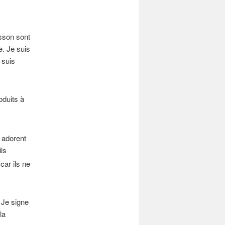
isson sont
e. Je suis
 suis
oduits à
 adorent
ils
car ils ne
 Je signe
la