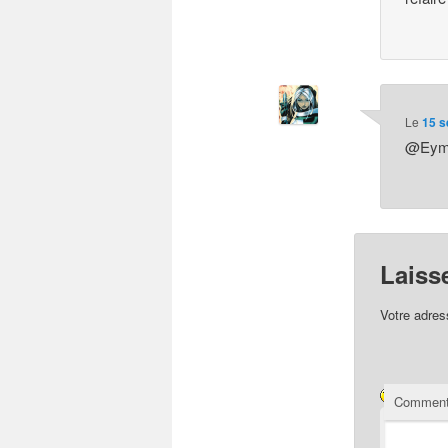
Le
15 s
@Eymel
Laiss
Votre adres
Comment