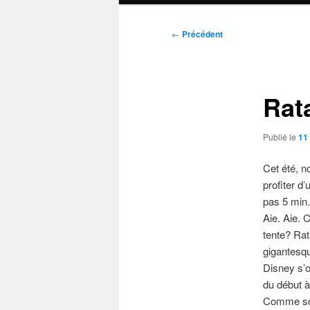
Navigation
←
Précédent
des
articles
Rat
Publié le
11
Cet été, n
profiter 
pas 5 min.
Aie. Aie. 
tente? Rat
gigantesq
Disney s’o
du début à
Comme souv