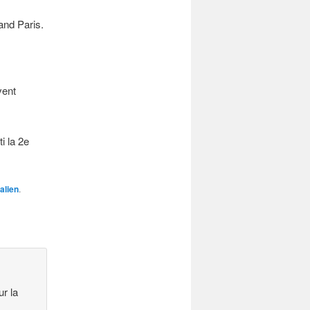
land Paris.
vent
i la 2e
alien
.
ur la