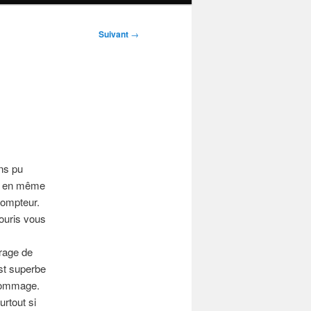
Suivant
→
ons pu
lo en même
compteur.
souris vous
rage de
est superbe
. Dommage.
rtout si