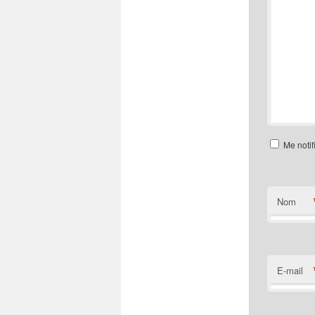
Me notif
Nom
E-mail