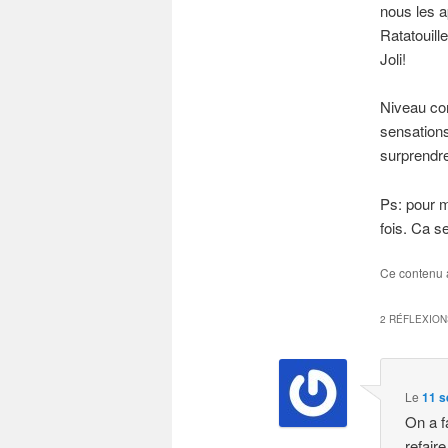
nous les a
Ratatouille
Joli!
Niveau con
sensations
surprendre
Ps: pour ma
fois. Ca s
Ce contenu 
2 RÉFLEXION
Le
11 s
On a f
refaire