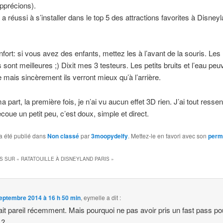
pprécions).
 a réussi à s’installer dans le top 5 des attractions favorites à Disney
fort: si vous avez des enfants, mettez les à l’avant de la souris. Les
 sont meilleures ;) Dixit mes 3 testeurs. Les petits bruits et l’eau peu
 mais sincèrement ils verront mieux qu’à l’arrière.
 part, la première fois, je n’ai vu aucun effet 3D rien. J’ai tout ressent
ecoue un petit peu, c’est doux, simple et direct.
a été publié dans
Non classé
par
3moopydelfy
. Mettez-le en favori avec son
perm
S SUR «
RATATOUILLE À DISNEYLAND PARIS
»
eptembre 2014 à 16 h 50 min
,
eymelle
a dit :
ait pareil récemment. Mais pourquoi ne pas avoir pris un fast pass po
 ?