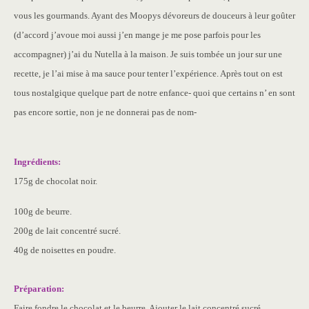
vous les gourmands. Ayant des Moopys dévoreurs de douceurs à leur goûter
(d’accord j’avoue moi aussi j’en mange je me pose parfois pour les
accompagner) j’ai du Nutella à la maison. Je suis tombée un jour sur une
recette, je l’ai mise à ma sauce pour tenter l’expérience. Après tout on est
tous nostalgique quelque part de notre enfance- quoi que certains n’ en sont
pas encore sortie, non je ne donnerai pas de nom-
Ingrédients:
175g de chocolat noir.
100g de beurre.
200g de lait concentré sucré.
40g de noisettes en poudre.
Préparation:
Faire fondre le chocolat et le beurre. Ajouter le lait concentré sucré,