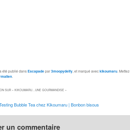
a été publié dans
Escapade
par
3moopydelfy
, et marqué avec
kikoumaru
. Mettez
rmalien
.
ION SUR «
KIKOUMARU…UNE GOURMANDISE
»
Testing Bubble Tea chez Kikoumaru | Bonbon bisous
er un commentaire