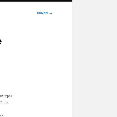
Suivant
→
e
eux repas
îtrons.
les