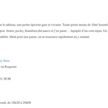
se le tableau, une petite épicerie gaie et vivante. Toute petite moins de 10m² bourré
pon :bento, pocky, friandises,thé,sauce et j’en passe… équipée d’un coin repas. Un 
emblée. Idéal pour une pause, on se ressource rapidement en y entrant.
by Suzu
e la Roquette
 21 38 98
:
jeudi, de 10h30 à 20h00