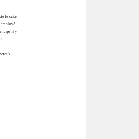
sté le cake
 l’employé
ent qu’il y
s.
merci.)