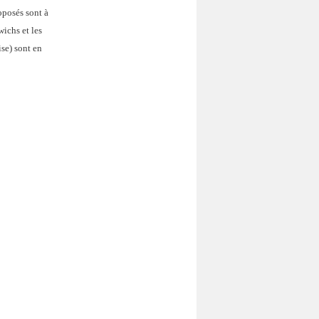
oposés sont à
wichs et les
se) sont en