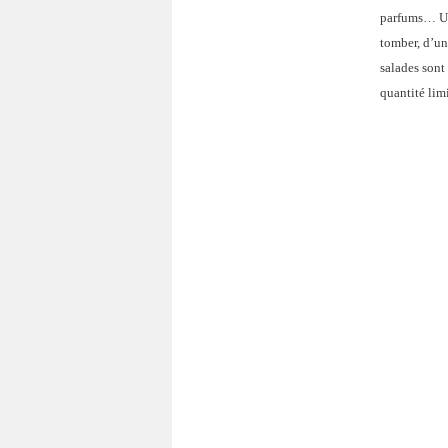
parfums… Un 
tomber, d’une
salades sont
quantité limi