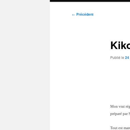
Navigation
←
Précédent
des
articles
Kik
Publié le
24
Mon vrai rég
préparé par
Tout est marq