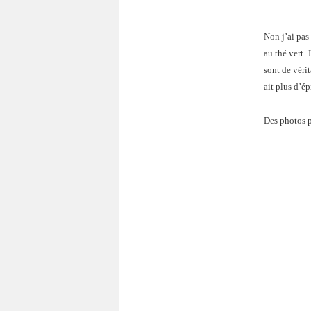
Non j’ai pas
au thé vert.
sont de vérit
ait plus d’é
Des photos po