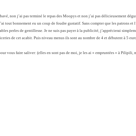
 bavé, non j’ai pas terminé le repas des Moopys et non j’ai pas délicieusement dégu
 J’ai tout bonnement eu un coup de foudre gustatif. Sans compter que les patrons et
ables perles de gentillesse. Je ne suis pas payer à la publicité, j’apprécierai simplem
piceries de cet acabit. Puis niveau menus ils sont au nombre de 4 et débutent à 5 euro
ur vous faire saliver: (elles en sont pas de moi, je les ai « empruntées » à Pilipili, 