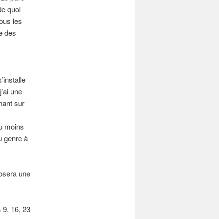
de quoi
ous les
e des
installe
’ai une
nant sur
au moins
u genre à
posera une
 9, 16, 23