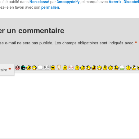
a été publié dans
Non classé
par
3moopydelfy
, et marqué avec
Asterix
,
Discobél
tez-le en favori avec son
permalien
.
er un commentaire
*
se e-mail ne sera pas publiée.
Les champs obligatoires sont indiqués avec
*
aire