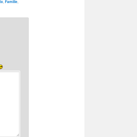
ix
,
Famille
,