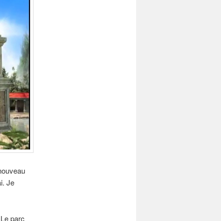
 nouveau
i. Je
 Le parc