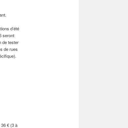
ant.
ions d’été
6 seront
 de tester
es de rues
écifique).
 36 € (3 à