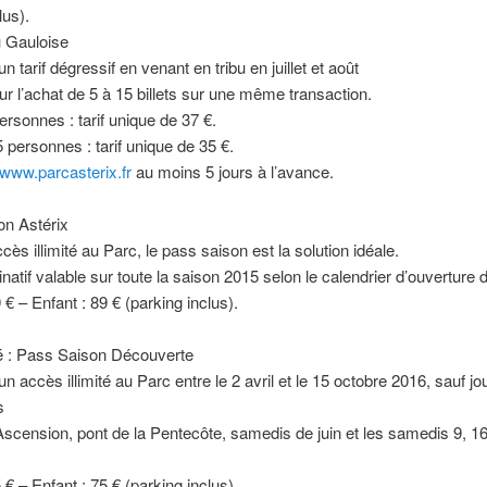
lus).
u Gauloise
un tarif dégressif en venant en tribu en juillet et août
ur l’achat de 5 à 15 billets sur une même transaction.
ersonnes : tarif unique de 37 €.
 personnes : tarif unique de 35 €.
www.parcasterix.fr
au moins 5 jours à l’avance.
on Astérix
cès illimité au Parc, le pass saison est la solution idéale.
atif valable sur toute la saison 2015 selon le calendrier d’ouverture 
 € – Enfant : 89 € (parking inclus).
 : Pass Saison Découverte
un accès illimité au Parc entre le 2 avril et le 15 octobre 2016, sauf jo
s
’Ascension, pont de la Pentecôte, samedis de juin et les samedis 9, 16
 € – Enfant : 75 € (parking inclus).