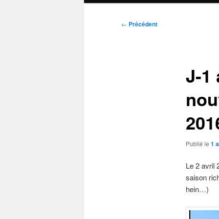
Navigation
←
Précédent
des
articles
J-1 
nou
201
Publié le
1 a
Le 2 avril
saison ric
hein…)