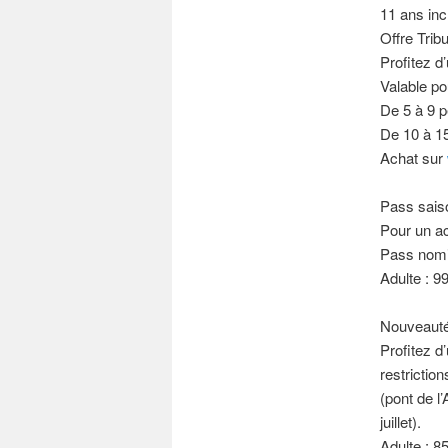
11 ans inc
Offre Trib
Profitez d’
Valable po
De 5 à 9 p
De 10 à 15
Achat sur
Pass sais
Pour un ac
Pass nomin
Adulte : 99
Nouveauté
Profitez d’
restriction
(pont de l
juillet).
Adulte : 85