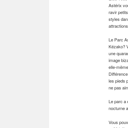
Astérix vo
ravir peti
styles dan
attractions
Le Parc As
Kézako? Vo
une quaran
image biza
elle-même.
Différence
les pieds 
ne pas aim
Le parc a 
nocturne a
Vous pouve