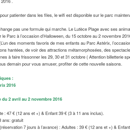
t 2016 .
 pour patienter dans les files, le wifi est disponible sur le parc mainten
change pas une formule qui marche. Le Lutèce Plage avec ses animat
r le Parc à l’occasion d’Halloween, du 15 octobre au 2 novembre 201
 (L’un des moments favoris de mes enfants au Parc Astérix, l’occasion
ons hantées, de voir des attractions métamorphosées, des spectacl
nes à faire frissonner les 29, 30 et 31 octobre ( Attention billetterie sp
s demain pour vous amuser, profiter de cette nouvelle saisons.
iques :
rix 2016
 du 2 avril au 2 novembre 2016
te : 47 € (12 ans et +) & Enfant 39 € (3 à 11 ans inclus).
 ans: gratuit
 (réservation 7 jours à l’avance) : Adultes : 39 € (12 ans et +) & Enfant