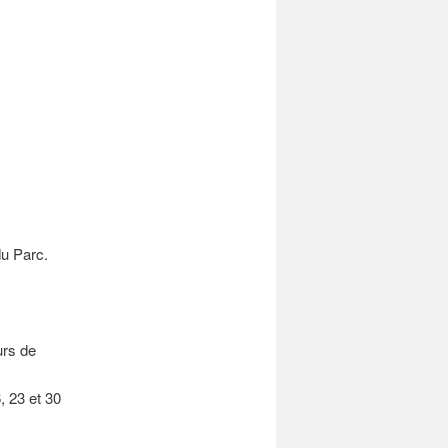
du Parc.
urs de
, 23 et 30