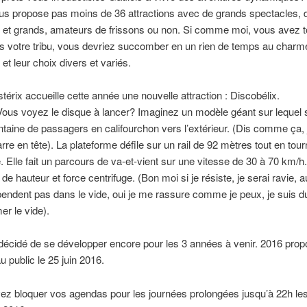
us propose pas moins de 36 attractions avec de grands spectacles, 
ts et grands, amateurs de frissons ou non. Si comme moi, vous avez t
s votre tribu, vous devriez succomber en un rien de temps au charm
 et leur choix divers et variés.
térix accueille cette année une nouvelle attraction : Discobélix.
us voyez le disque à lancer? Imaginez un modèle géant sur lequel s’
taine de passagers en califourchon vers l’extérieur. (Dis comme ça, j
rre en tête). La plateforme défile sur un rail de 92 mètres tout en tour
 Elle fait un parcours de va-et-vient sur une vitesse de 30 à 70 km/h.
 de hauteur et force centrifuge. (Bon moi si je résiste, je serai ravie, 
pendent pas dans le vide, oui je me rassure comme je peux, je suis d
er le vide).
décidé de se développer encore pour les 3 années à venir. 2016 pro
u public le 25 juin 2016.
z bloquer vos agendas pour les journées prolongées jusqu’à 22h les