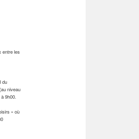
x entre les
l du
 (au niveau
r à 9h00.
isirs » où
30