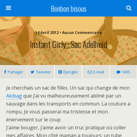
Bonbon bisous
14 Avril 2012 • Aucun Commentaire
Instant Girly : Sac Adelheid
Partager
Tweeter
Épingler
E-mail
SMS
Je cherchais un sac de filles. Un sac qui change de mon
Akibag
que j’ai vu malheureusement abîmé par un
sauvage dans les transports en commun. La couture a
rompu. Je vous passerai ma tristesse et mon
énervement sur le coup.
J’aime bouger, j’aime avoir un truc pratique où coller
mes affaires. Mon côté maman a toujours: un tube