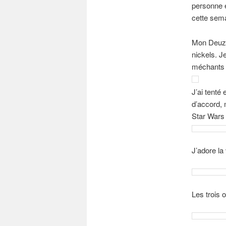
personne e
cette sema
Mon Deuze 
nickels. J
méchants f
J’ai tenté
d’accord, 
Star Wars
J’adore la
Les trois 