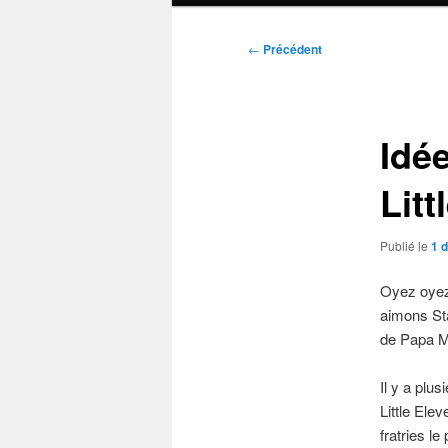
Navigation
←
Précédent
des
articles
Idé
Litt
Publié le
1 
Oyez oyez,
aimons Sta
de Papa Mo
Il y a plu
Little Elev
fratries le