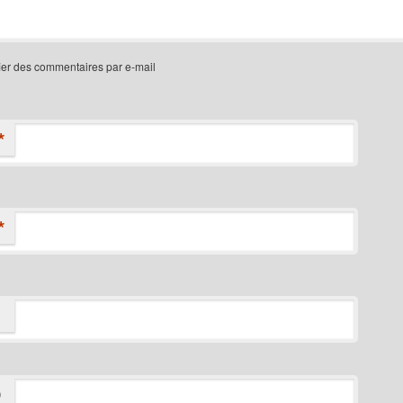
ier des commentaires par e-mail
*
*
D