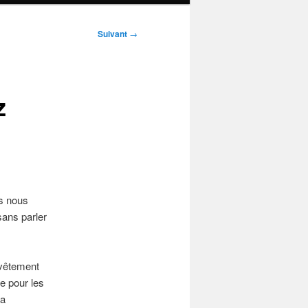
Suivant
→
z
ds nous
ans parler
 vêtement
te pour les
la