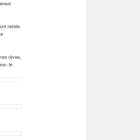
penser
ont restés
es
 mes rêves,
ns- le