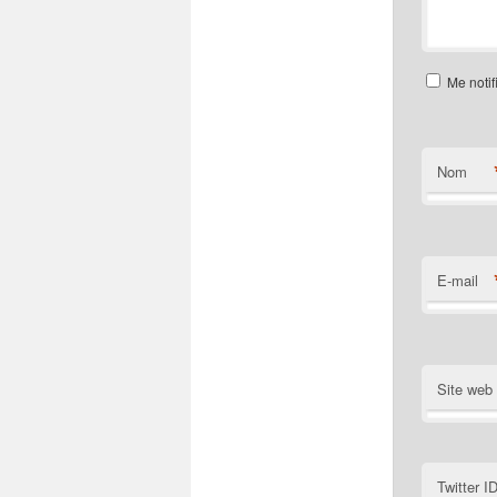
Me notif
Nom
E-mail
Site web
Twitter I