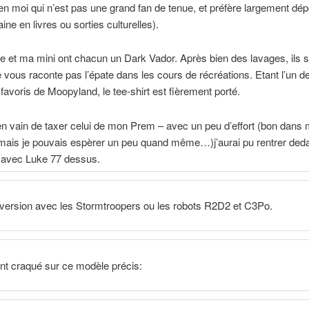
n moi qui n’est pas une grand fan de tenue, et préfère largement dé
ine en livres ou sorties culturelles).
et ma mini ont chacun un Dark Vador. Après bien des lavages, ils s
e vous raconte pas l’épate dans les cours de récréations. Etant l’un d
avoris de Moopyland, le tee-shirt est fièrement porté.
 en vain de taxer celui de mon Prem – avec un peu d’effort (bon dans
mais je pouvais espèrer un peu quand même…)j’aurai pu rentrer deda
 avec Luke 77 dessus.
 version avec les Stormtroopers ou les robots R2D2 et C3Po.
ont craqué sur ce modèle précis: