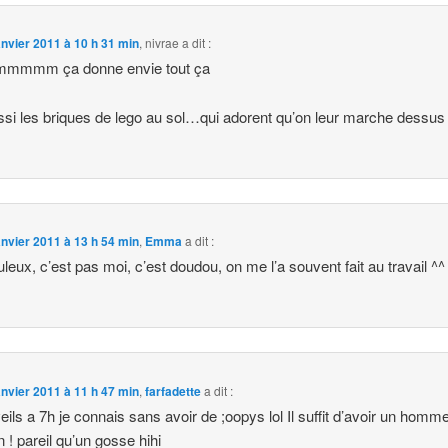
anvier 2011 à 10 h 31 min
,
nivrae
a dit :
mmmm ça donne envie tout ça
ssi les briques de lego au sol…qui adorent qu’on leur marche dessus 
anvier 2011 à 13 h 54 min
,
Emma
a dit :
uleux, c’est pas moi, c’est doudou, on me l’a souvent fait au travail ^^
anvier 2011 à 11 h 47 min
,
farfadette
a dit :
veils a 7h je connais sans avoir de ;oopys lol Il suffit d’avoir un homme
 ! pareil qu’un gosse hihi