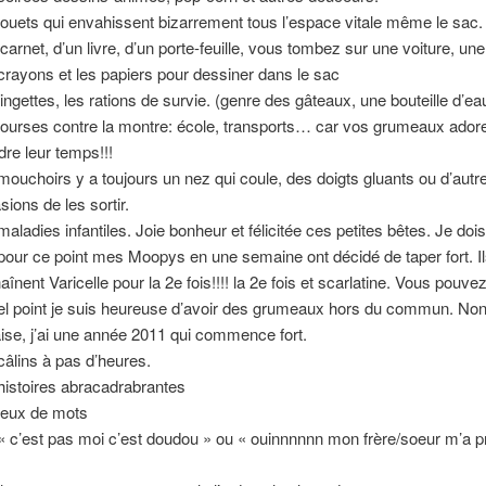
jouets qui envahissent bizarrement tous l’espace vitale même le sac.
 carnet, d’un livre, d’un porte-feuille, vous tombez sur une voiture, un
crayons et les papiers pour dessiner dans le sac
lingettes, les rations de survie. (genre des gâteaux, une bouteille d’ea
courses contre la montre: école, transports… car vos grumeaux ador
dre leur temps!!!
mouchoirs y a toujours un nez qui coule, des doigts gluants ou d’autr
sions de les sortir.
maladies infantiles. Joie bonheur et félicitée ces petites bêtes. Je doi
pour ce point mes Moopys en une semaine ont décidé de taper fort. I
aînent Varicelle pour la 2e fois!!!! la 2e fois et scarlatine. Vous pouve
el point je suis heureuse d’avoir des grumeaux hors du commun. No
ise, j’ai une année 2011 qui commence fort.
câlins à pas d’heures.
histoires abracadrabrantes
jeux de mots
« c’est pas moi c’est doudou » ou « ouinnnnnn mon frère/soeur m’a 
t