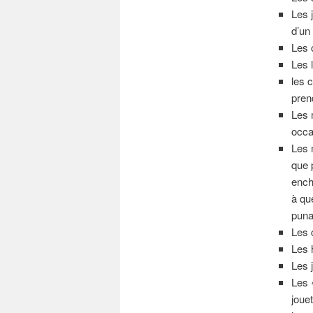
Les 
d’un
Les 
Les 
les 
pren
Les 
occa
Les 
que 
ench
à qu
puna
Les 
Les 
Les 
Les 
joue