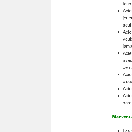
tous
Adie
jour
seul
Adie
veul
jama
Adie
avec
dema
Adie
disc
Adie
Adie
sero
Bienvenu
Les 