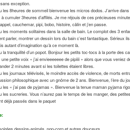
 sans exception.
u les 8heures de sommeil bienvenue les micros dodos. J’arrive dans
s à cumuler 3heures d’affilés. Je me réjouis de ces précieuses minut
 appel, cauchemar, pipi, bobo, histoire, câlin et j’en passe.
u les moments solitaires dans la salle de bain. Le complot des 3 enfa
ent parler, montrer un dessin lors du bain c’est fantastique. Sérieux ils
is autant d’imagination qu’à ce moment là.
u la tranquilité d’un popot. Bonjour les petits toc-tocs à la porte des c
 une petite voix « j’ai envieeeeeee de pipiiii » alors que vous veniez d
nder 2 minutes avant si les toilettes étaient libres.
u les journaux télévisés, le moindre accès de violence, de morts entr
ussion philosophique avec un gnôme de 2 ans. Bienvenue, l’ère du jour
u les « j’ai pas de pyjamas ». Bienvenue la tenue maman pyjama rigo
u les sucreries. Vous n’aurez pas le temps de les manger, des petite
nt déjà passés dans le paquet
e:
soirées dessins-animés, pop-corn et autres douceurs.