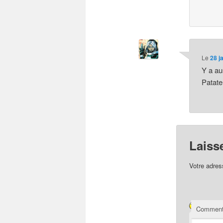
Le
28 j
Y a au
Patate
Laiss
Votre adres
Comment