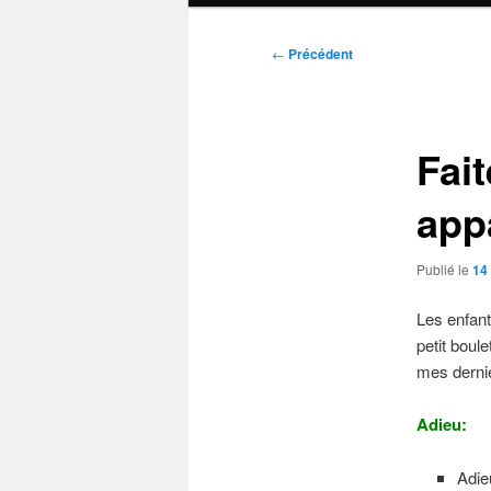
Navigation
←
Précédent
des
articles
Fait
app
Publié le
14
Les enfant
petit boul
mes dernie
Adieu:
Adie