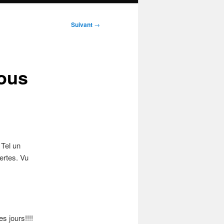
Suivant
→
vous
 Tel un
ertes. Vu
s jours!!!!