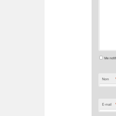
Me notif
Nom
E-mail