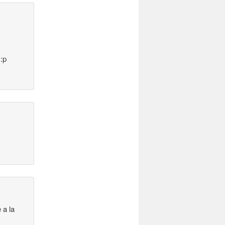
:p
 a la