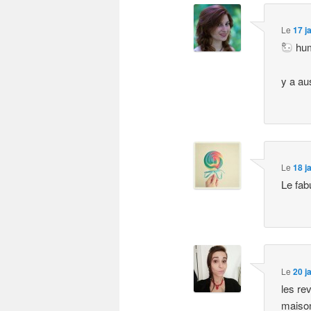
Le
17 j
hum
y a au
Le
18 j
Le fab
Le
20 j
les re
maison