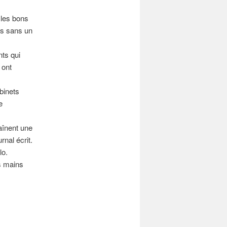
 les bons
es sans un
nts qui
 ont
abinets
e
aînent une
nal écrit.
lo.
s mains