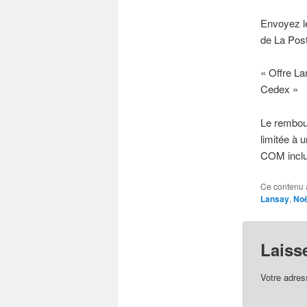
Envoyez le
de La Post
« Offre L
Cedex »
Le rembou
limitée à 
COM inclu
Ce contenu 
Lansay
,
Noë
Laiss
Votre adres