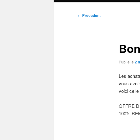
Navigation
←
Précédent
des
articles
Bon
Publié le
2 
Les achat
vous avoi
voici cell
OFFRE D
100% R