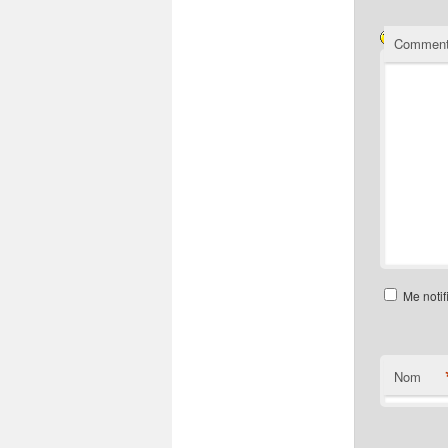
Comment
Me notif
Nom