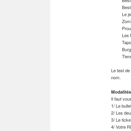
Best
Best
Le j
Zomb
Prou
Les 
Tapo
Burg
Tien
Le test de
nom.
Modalités
Il faut vo
1/ Le bull
2/ Les deu
3/ Le tick
4/ Votre 