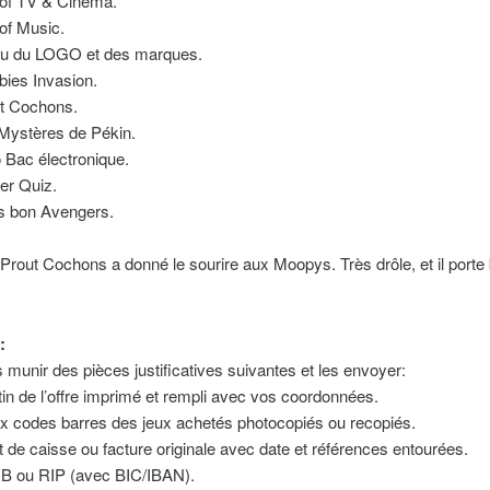
of TV & Cinéma.
of Music.
eu du LOGO et des marques.
ies Invasion.
t Cochons.
Mystères de Pékin.
 Bac électronique.
er Quiz.
s bon Avengers.
 Prout Cochons a donné le sourire aux Moopys. Très drôle, et il porte
:
us munir des pièces justificatives suivantes et les envoyer:
etin de l’offre imprimé et rempli avec vos coordonnées.
x codes barres des jeux achetés photocopiés ou recopiés.
et de caisse ou facture originale avec date et références entourées.
RIB ou RIP (avec BIC/IBAN).