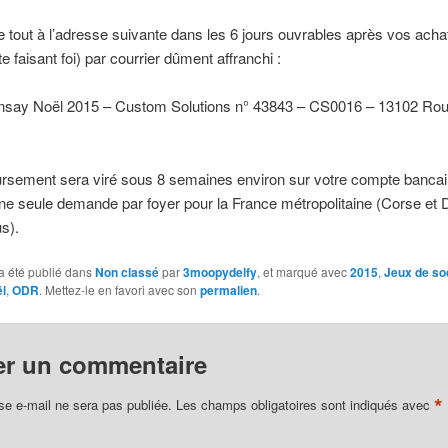
 tout à l’adresse suivante dans les 6 jours ouvrables après vos acha
e faisant foi) par courrier dûment affranchi :
ansay Noël 2015 – Custom Solutions n° 43843 – CS0016 – 13102 Ro
rsement sera viré sous 8 semaines environ sur votre compte bancair
une seule demande par foyer pour la France métropolitaine (Corse e
s).
a été publié dans
Non classé
par
3moopydelfy
, et marqué avec
2015
,
Jeux de so
l
,
ODR
. Mettez-le en favori avec son
permalien
.
er un commentaire
*
se e-mail ne sera pas publiée.
Les champs obligatoires sont indiqués avec