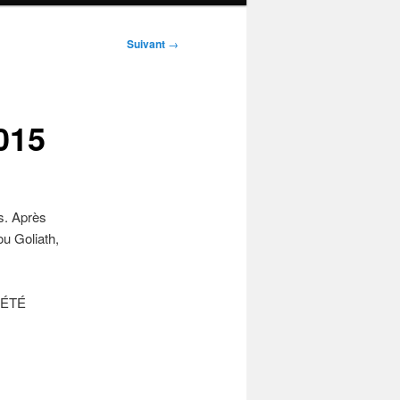
Suivant
→
015
s. Après
u Goliath,
IÉTÉ