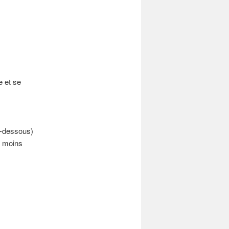
e et se
ci-dessous)
e moins