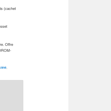
ts (cachet
usset
e. Offre
t DROM-
ciété
,