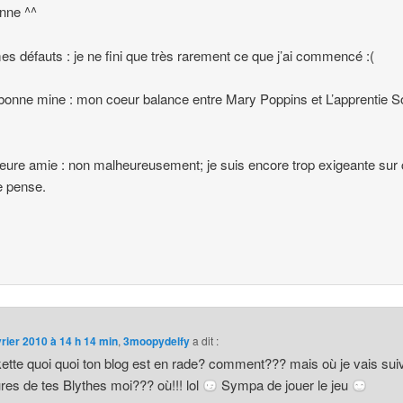
nne ^^
es défauts : je ne fini que très rarement ce que j’ai commencé :(
 bonne mine : mon coeur balance entre Mary Poppins et L’apprentie S
leure amie : non malheureusement; je suis encore trop exigeante sur
je pense.
vrier 2010 à 14 h 14 min
,
3moopydelfy
a dit :
tte quoi quoi ton blog est en rade? comment??? mais où je vais suiv
res de tes Blythes moi??? où!!! lol
Sympa de jouer le jeu