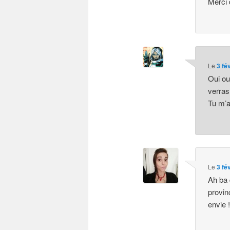
Merci 
Le
3 fé
Oui o
verras
Tu m’a
Le
3 fé
Ah ba 
provin
envie 