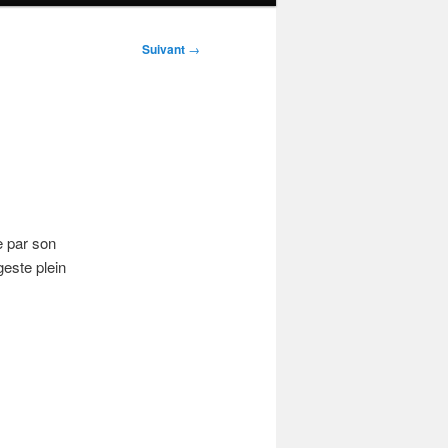
Suivant
→
e par son
este plein