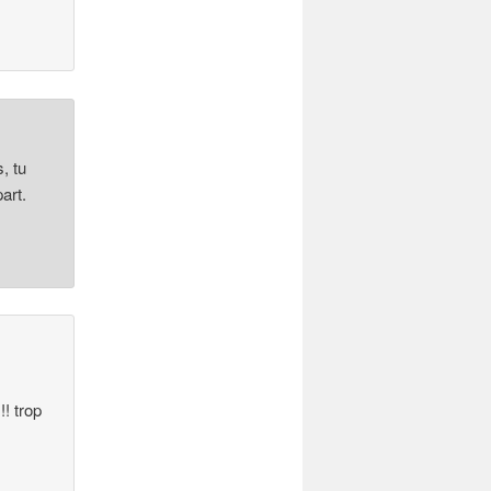
, tu
art.
!! trop