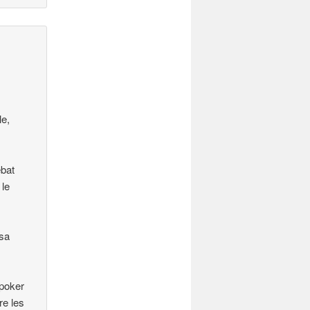
le,
ébat
 le
ssa
 poker
re les