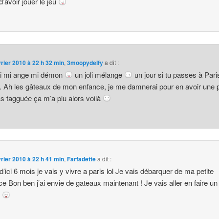
d’avoir jouer le jeu
vrier 2010 à 22 h 32 min
,
3moopydelfy
a dit :
ui mi ange mi démon
un joli mélange
un jour si tu passes à Paris
. Ah les gâteaux de mon enfance, je me damnerai pour en avoir une p
s tagguée ça m’a plu alors voilà
vrier 2010 à 22 h 41 min
,
Farfadette
a dit :
d’ici 6 mois je vais y vivre a paris lol Je vais débarquer de ma petite
ce Bon ben j’ai envie de gateaux maintenant ! Je vais aller en faire un 
!