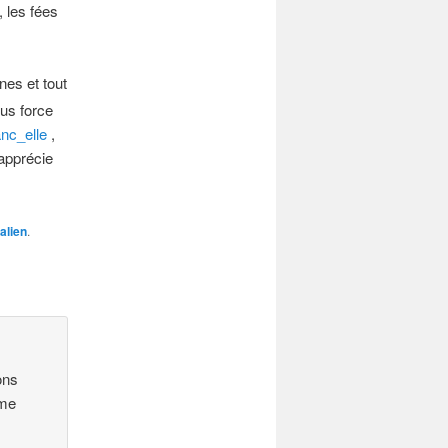
 les fées
es et tout
us force
nc_elle
,
’apprécie
alien
.
ons
 me