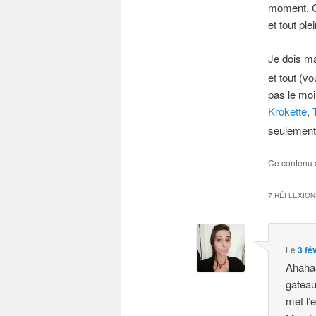
moment. C’
et tout pl
Je dois m
et tout (v
pas le mo
Krokette
,
seulement
Ce contenu 
7 RÉFLEXION
Le
3 fé
Ahahaa
gateau
met l’