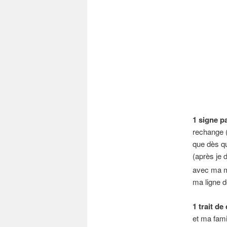
1 signe pa
rechange (
que dès qu
(après je 
avec ma m
ma ligne d
1 trait de
et ma fami