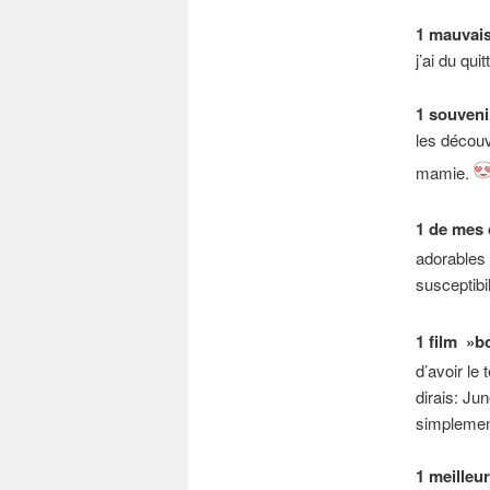
1 mauvais
j’ai du qu
1 souveni
les découv
mamie.
1 de mes 
adorables
susceptibil
1 film »b
d’avoir le
dirais: Ju
simplemen
1 meilleu