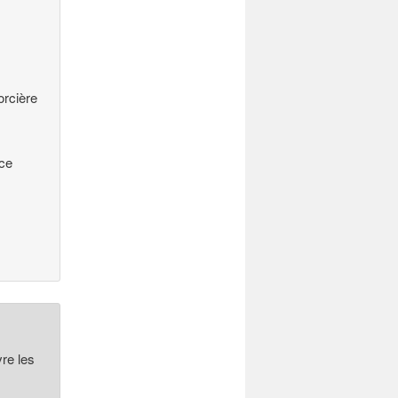
orcière
 ce
re les