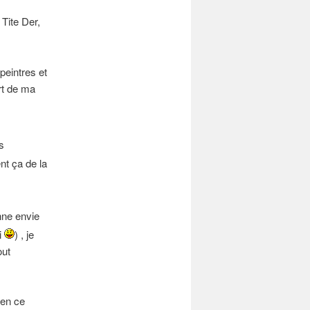
 Tite Der,
peintres et
rt de ma
s
nt ça de la
nne envie
i
) , je
out
 en ce