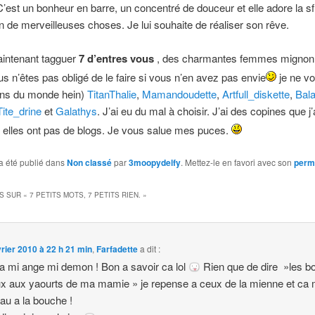
est un bonheur en barre, un concentré de douceur et elle adore la sf,
ein de merveilleuses choses. Je lui souhaite de réaliser son rêve.
aintenant tagguer
7 d’entres vous
, des charmantes femmes mignonn
ous n’êtes pas obligé de le faire si vous n’en avez pas envie
je ne vo
ins du monde hein)
TitanThalie
,
Mamandoudette
,
Artfull_diskette
,
Bala
Tite_drine
et
Galathys
. J’ai eu du mal à choisir. J’ai des copines que j
 elles ont pas de blogs. Je vous salue mes puces.
a été publié dans
Non classé
par
3moopydelfy
. Mettez-le en favori avec son
perm
S SUR «
7 PETITS MOTS, 7 PETITS RIEN.
»
vrier 2010 à 22 h 21 min
,
Farfadette
a dit :
 mi ange mi demon ! Bon a savoir ca lol
Rien que de dire »les b
x aux yaourts de ma mamie » je repense a ceux de la mienne et ca
eau a la bouche !