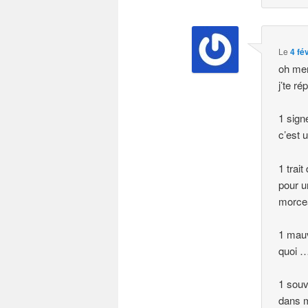
Le
4 fé
oh mer
j’te r
1 sign
c’est 
1 trait
pour u
morce
1 mauv
quoi …
1 souv
dans m