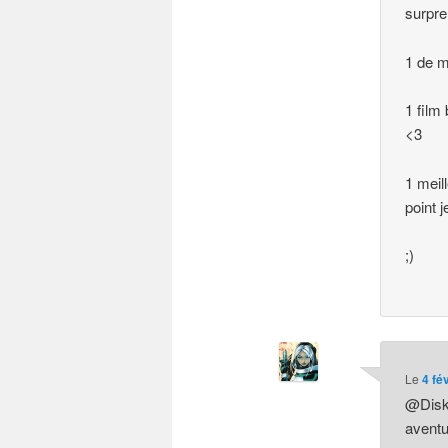
surpre
1 de m
1 film
<3
1 meil
point 
;)
Le
4 fé
@Diske
aventu