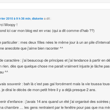
vrier 2010 à 9 h 36 min
,
diskette
a dit :
ci Moopy !
épond ici car mon blog est en vrac (qui a dit comme d’hab ??)
e particulier : mes deux filles nées le même jour à un an pile d’interval
une anecdote que j’aime bien raconter ^^
 de caractère : j’ai beaucoup de principes et j’ai tendance à partir en d
n rien. dès que quelque chose me parait vraiment injuste je lâche pas
au ^^
ais souvenir : bah là c’est pas gai forcément mais la vie toussa tou
 je dirai le décès de mon petit frère il y a déjà presque 2 ans.
enir d’enfance : j’avais 14 ans quand un été j’ai organisé des soirées
a chambre … les gens rentraient par le fenêtre pour pas que ma mè