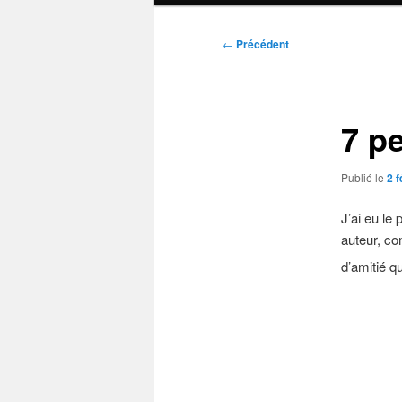
Navigation
←
Précédent
des
articles
7 pe
Publié le
2 f
J’ai eu le 
auteur, co
d’amitié q