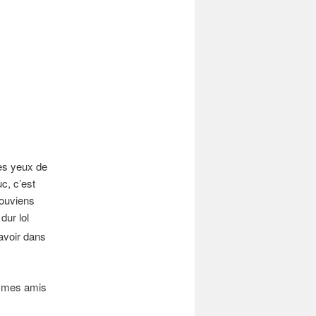
es yeux de
c, c’est
souviens
dur lol
 avoir dans
r mes amis