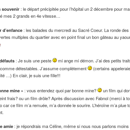
 souvenir
: le départ précipitée pour l’hôpital un 2 décembre pour ma
itté mes 2 grands en 4e vitesse…
r d’enfance
: les balades du mercredi au Sacré Coeur. La ronde des 
ertes multiples du quartier avec en point final un bon gâteau au yaou
défaut
s
: Je suis une peste
mi ange mi démon. J’ai des petits trait
 comme détestables. J’assume complètement
(certains appeleraie
ité …) En clair, je suis une fille!!!
onne mine »
: vous entendez quoi par bonne mine?
un film qui do
 teint frais? ou un film drôle? Après discussion avec Fabnol (merci à to
no car ce film m’a remuée, m’a donnée le sourire. L’héroïne m’a plue t
t.
re amie
: je répondrais ma Céline, même si nous nous parlons moins